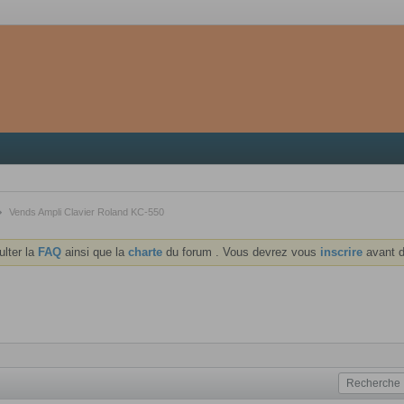
Vends Ampli Clavier Roland KC-550
ulter la
FAQ
ainsi que la
charte
du forum . Vous devrez vous
inscrire
avant d