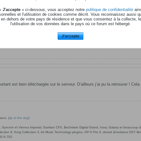
 «
J'accepte
» ci-dessous, vous acceptez notre
politique de confidentialité
ains
onnelles et l'utilisation de cookies comme décrit. Vous reconnaissez aussi q
 en dehors de votre pays de résidence et que vous consentez à la collecte, l
l'utilisation de vos données dans le pays où ce forum est hébergé.
J'accepte
rtant est bien téléchargée sur le serveur. D’ailleurs j’ai pu la retrouver ! Cel
iano. (
tip of the day
)
ncron et Vienna Imperial, Garritan CFX, Bechstein Digital Grand, Ivory, Galaxy et beaucoup d’a
llection 9, Korg Collection 3, Air Music Technology plugins, OP-X Pro II, dexed (émulateur DX7 l
G K-702