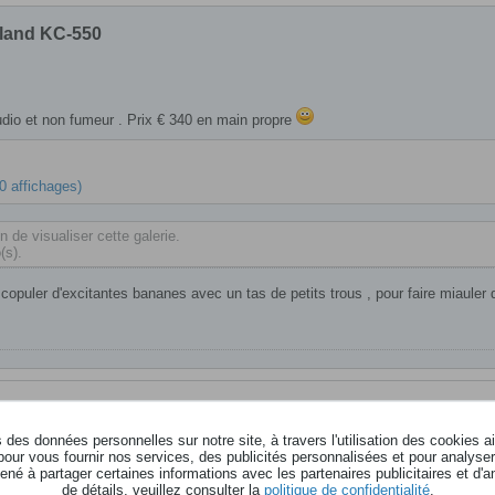
oland KC-550
tudio et non fumeur . Prix € 340 en main propre
 0 affichages)
 de visualiser cette galerie.
(s).
e copuler d'excitantes bananes avec un tas de petits trous , pour faire miauler 
des données personnelles sur notre site, à travers l'utilisation des cookies a
otos
pour vous fournir nos services, des publicités personnalisées et pour analyser 
né à partager certaines informations avec les partenaires publicitaires et d'a
de détails, veuillez consulter la
politique de confidentialité
.
e copuler d'excitantes bananes avec un tas de petits trous , pour faire miauler 