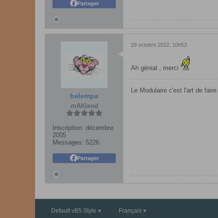
Partager
29 octobre 2022, 10h53
Ah génial , merci
Le Modulaire c'est l'art de fair
belempa
mAKleod
Inscription:
décembre
2005
Messages:
5226
Partager
Default vB5 Style
Français