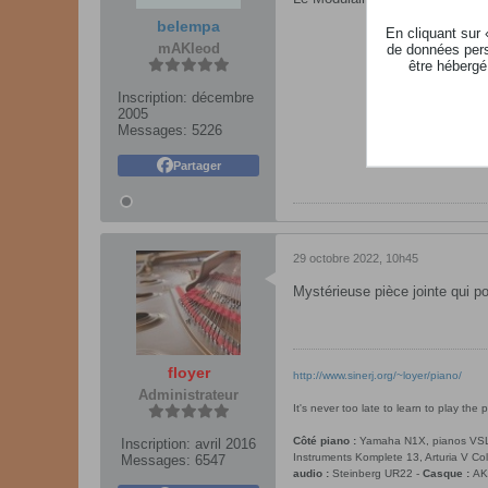
belempa
En cliquant sur
mAKleod
de données pers
être hébergé
Inscription:
décembre
2005
Messages:
5226
Partager
29 octobre 2022, 10h45
Mystérieuse pièce jointe qui pou
floyer
http://www.sinerj.org/~loyer/piano/
Administrateur
It's never too late to learn to play the p
Côté piano :
Yamaha N1X, pianos VSL Sy
Inscription:
avril 2016
Instruments Komplete 13, Arturia V Co
Messages:
6547
audio :
Steinberg UR22 -
Casque :
AK