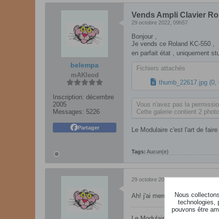
Vends Ampli Clavier R
29 octobre 2022, 09h57
Bonjour ,​​
Je vends ce Roland KC-550 ,
en parfait état , uniquement s
belempa
Fichiers attachés
mAKleod
thumb_22617.jpg
(0,
Inscription:
décembre
2005
Vous n'avez pas la permission
Messages:
5226
Cette galerie contient 2 photo
Partager
Le Modulaire c'est l'art de fair
Tags:
Aucun(e)
29 octobre 2022, 10h02
Nous collectons 
Ah! j'ai merdouillé pour les ph
technologies, 
pouvons être ame
Le Modulaire c'est l'art de fair