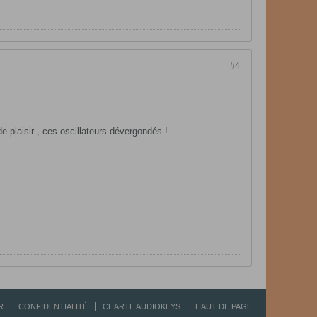
#4
de plaisir , ces oscillateurs dévergondés !
R
CONFIDENTIALITÉ
CHARTE AUDIOKEYS
HAUT DE PAGE