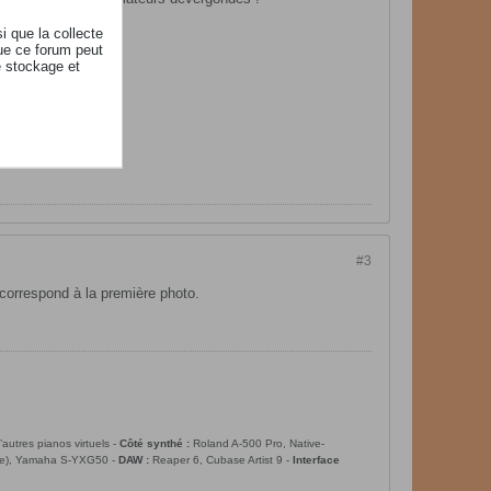
i que la collecte
ue ce forum peut
e stockage et
#3
a correspond à la première photo.
utres pianos virtuels -
Côté synthé :
Roland A-500 Pro, Native-
ibre), Yamaha S-YXG50 -
DAW :
Reaper 6, Cubase Artist 9 -
Interface