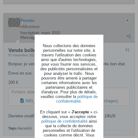
Pevets
rAKonteur
Inscription:
mars 2010
Messages:
771
Nous collectons des données
Vends boîte à rythme Korg DDD-5
personnelles sur notre site, à
#1
travers l'utilisation des cookies
07 novembre 2022, 19h10
ainsi que d'autres technologies,
Bonjour, je vends ma boîte à rythme Korg DDD-5 en très bon état.
pour vous fournir nos services,
des publicités personnalisées et
Envoi en sus.​
pour analyser le trafic. Nous
pouvons être amené à partager
200 €
certaines informations avec les
partenaires publicitaires et
d'analyse. Pour plus de détails,
Fichiers attachés
veuillez consulter la
politique de
IMG_20221107_183949.jpg
confidentialité
(91,1 Ko, 49 affichages)
.
En cliquant sur «
J'accepte
» ci-
Dernière modification par
Pevets
,
07 novembre 2022, 19h29
.
dessous, vous acceptez notre
politique de confidentialité
ainsi
que la collecte de données
Tags:
Aucun(e)
personnelles et l'utilisation de
cookies comme décrit. Vous