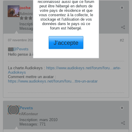
reconnaissez aussi que ce forum
peut être hébergé en dehors de
joche
votre pays de résidence et que
Administrateur
vous consentez à la collecte, le
stockage et l'utilisation de vos
données dans le pays où ce
Inscription:
mars 2004
forum est hébergé.
Messages:
6768
07 novembre 2022, 19h25
#2
J'accepte
Pevets
Hello pense à indiquer le prix dans ton annonce.
La charte Audiokeys :
https://www.audiokeys.net/forum/foru...arte-
Audiokeys
Comment mettre un avatar :
https://www.audiokeys.net/forum/foru...ttre-un-avatar
Pevets
rAKonteur
Inscription:
mars 2010
Messages:
771