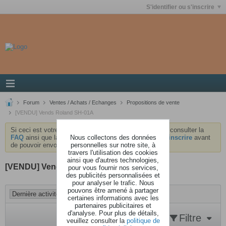
S'identifier ou s'inscrire
Forum
Ventes / Achats / Echanges
Propositions de vente
[VENDU] Vends Roland SH-01A
Si ceci est votre première visite, nous vous invitons à consulter la
Nous collectons des données
FAQ
ainsi que la
charte
du forum . Vous devrez vous
inscrire
avant
personnelles sur notre site, à
de pouvoir envoyer des messages.
travers l'utilisation des cookies
ainsi que d'autres technologies,
[VENDU] Vends Roland SH-01A
pour vous fournir nos services,
des publicités personnalisées et
pour analyser le trafic. Nous
pouvons être amené à partager
certaines informations avec les
partenaires publicitaires et
d'analyse. Pour plus de détails,
Filtre
veuillez consulter la
politique de