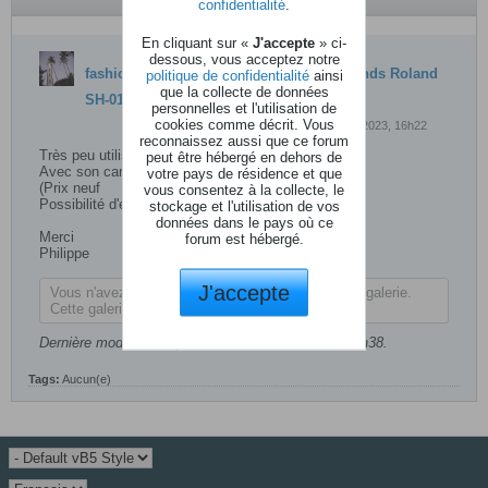
confidentialité
.
En cliquant sur «
J'accepte
» ci-
dessous, vous acceptez notre
fashion
a crée une discussion
[VENDU] Vends Roland
politique de confidentialité
ainsi
que la collecte de données
SH-01A
personnelles et l'utilisation de
cookies comme décrit. Vous
24 août 2023, 16h22
reconnaissez aussi que ce forum
Très peu utilisé, comme neuf.
peut être hébergé en dehors de
Avec son carton complet et son câble USB.
votre pays de résidence et que
(Prix neuf
vous consentez à la collecte, le
Possibilité d'envoi.
stockage et l'utilisation de vos
données dans le pays où ce
Merci
forum est hébergé.
Philippe
J'accepte
Vous n'avez pas la permission de visualiser cette galerie.
Cette galerie contient 4 photo(s).
Dernière modification par
fashion
,
27 août 2023, 17h38
.
Tags:
Aucun(e)