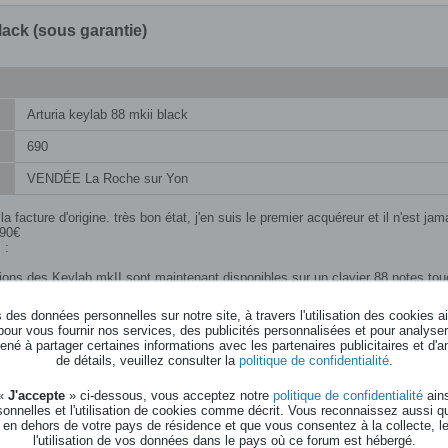
lack (sous garantie)
Arturia keylab 88 mkii black
690
VENDÉE La Roche sur Yon
la facture d'origine. très bon état, j'en suis le premier acquéreur et il n'est j
690€
 :
ions des Keylab mkII sont maintenant disponibles sur un clavier 88 notes touc
 avec de vieux synthés analogiques ou modulaires qu’avec les logiciels de de
e Fatar TP10 OLR - Châssis alluminium et flancs en bois - Support Partition
des données personnelles sur notre site, à travers l'utilisation des cookies a
RGB sensibles à la vélocité et la pression - 9 potentiomètres - 9 curseurs - B
pour vous fournir nos services, des publicités personnalisées et pour analyser 
s magnétiques pour Studio One, Ableton Live, Reaper, Logic Pro X, Pro Tools,
né à partager certaines informations avec les partenaires publicitaires et d'a
 + 1 CV In - 1 Gate out - MIDI In/Out - 16 pads - Dimensions : 1293 x 322 x 1
de détails, veuillez consulter la
politique de confidentialité
.
ic
,
11 juillet 2024, 09h00
.
 «
J'accepte
» ci-dessous, vous acceptez notre
politique de confidentialité
ains
onnelles et l'utilisation de cookies comme décrit. Vous reconnaissez aussi q
 en dehors de votre pays de résidence et que vous consentez à la collecte, l
best when you improvise" - George Gershwin
l'utilisation de vos données dans le pays où ce forum est hébergé.