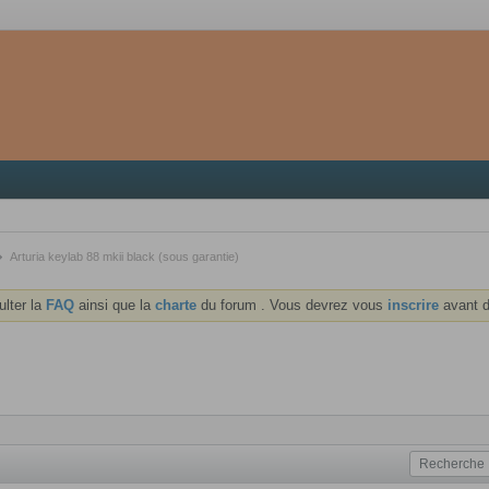
Arturia keylab 88 mkii black (sous garantie)
ulter la
FAQ
ainsi que la
charte
du forum . Vous devrez vous
inscrire
avant d