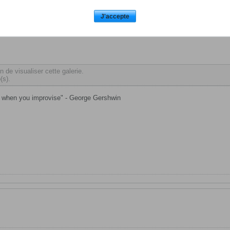
itre
,
keylab
J'accepte
 de visualiser cette galerie.
(s).
best when you improvise" - George Gershwin