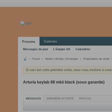
Galeries
Forums
Messages du jour
L'équipe AK
Calendrier
Forum
Ventes / Achats / Echanges
Propositions de vente
Si ceci est votre première visite, nous vous invitons à cons
Arturia keylab 88 mkii black (sous garantie)
MESSAGES
DERNIÈRE ACTIVITÉ
PHOTOS