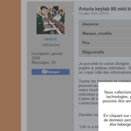
Arturia keylab 88 mkii b
03 juillet 2024, 07h19
Annonce
Marque, modèle
cedzic
Prix
vAKancier
Région/ville
Inscription:
janvier
2018
Messages:
25
Je possède le carton d'origine, 
pupitre & plateau ordinateur . 
Partager
un copié collé des informations
Toutes les fonctions et connex
pouvant aussi bien communiquer
notes toucher lourd - Mécaniqu
Nous collectons 
ordinateur portable - 16 pads 
technologies, 
Cartes de rappels des fonction
pouvons être ame
connecteurs pédales - 4 CV Out
Dernière modification par
cedz
En cliquant sur
de données pers
être hébergé
"Life is a lot like Jazz, it's 