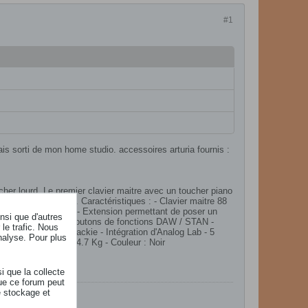
#1
amais sorti de mon home studio. accessoires arturia fournis :
her lourd. Le premier clavier maitre avec un toucher piano
rnière génération. Caractéristiques : - Clavier maitre 88
 et iPad démontable - Extension permettant de poser un
insi que d'autres
arre de transport et boutons de fonctions DAW / STAN -
le trafic. Nous
 Cubase, HUI et Mackie - Intégration d'Analog Lab - 5
nalyse. Pour plus
12 mm - Poids : 14.7 Kg - Couleur : Noir​
i que la collecte
ue ce forum peut
e stockage et