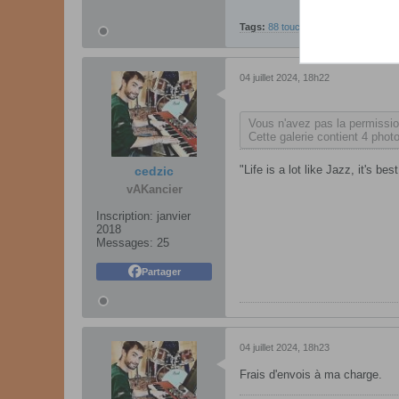
Tags:
88 touches
,
arturia
,
clavier ma
04 juillet 2024, 18h22
Vous n'avez pas la permission
Cette galerie contient 4 photo
"Life is a lot like Jazz, it's 
cedzic
vAKancier
Inscription:
janvier
2018
Messages:
25
Partager
04 juillet 2024, 18h23
Frais d'envois à ma charge.