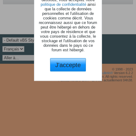
politique de confidentialité
ainsi
que la collecte de données
Aucune photo trouvé.
personnelles et l'utilisation de
cookies comme décrit. Vous
reconnaissez aussi que ce forum
peut être hébergé en dehors de
votre pays de résidence et que
vous consentez à la collecte, le
stockage et l'utilisation de vos
données dans le pays où ce
forum est hébergé.
J'accepte
© 1998 - 2023
Powered by
vBulletin®
Version 6.2.2
Copyright © 2026 MH Sub I, LLC dba vBulletin. All rights reserved.
Fuseau horaire GMT +1. Il est actuellement 04h38.