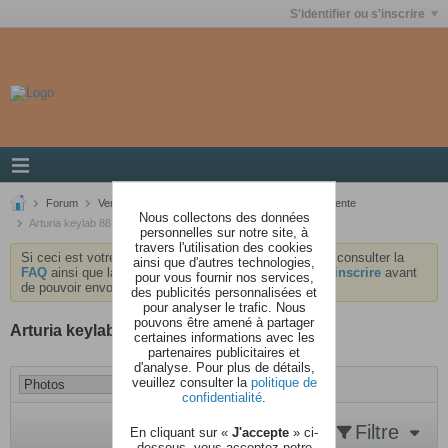
S'identifier ou s'inscrire
Forum
Ventes / Achats / Echanges
Propositions de vente
Nous collectons des données
Arturia keylab 88 mkii black (sous garantie)
personnelles sur notre site, à
travers l'utilisation des cookies
Si ceci est votre première visite, nous vous invitons à consulter la
ainsi que d'autres technologies,
FAQ
ainsi que la
charte
du forum . Vous devrez vous
inscrire
avant
pour vous fournir nos services,
de pouvoir envoyer des messages.
des publicités personnalisées et
pour analyser le trafic. Nous
pouvons être amené à partager
Arturia keylab 88 mkii black (sous garantie)
certaines informations avec les
partenaires publicitaires et
d'analyse. Pour plus de détails,
veuillez consulter la
politique de
confidentialité
.
Filtre
En cliquant sur «
J'accepte
» ci-
dessous, vous acceptez notre