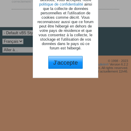
correctement !
politique de confidentialité
ainsi
que la collecte de données
personnelles et l'utilisation de
cookies comme décrit. Vous
reconnaissez aussi que ce forum
peut être hébergé en dehors de
votre pays de résidence et que
vous consentez à la collecte, le
stockage et l'utilisation de vos
données dans le pays où ce
forum est hébergé.
J'accepte
© 1998 - 2023
Powered by
vBulletin®
Version 6.2.2
Copyright © 2026 MH Sub I, LLC dba vBulletin. All rights reserved.
Fuseau horaire GMT +1. Il est actuellement 11h46.