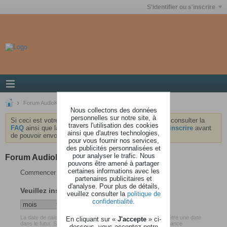
S'identifier ou s'inscrire
Forum AudioKeys
Nous collectons des données
personnelles sur notre site, à
Si ceci est votre première visite, nous vous invitons à consulter la
travers l'utilisation des cookies
FAQ
ainsi que la
charte
du forum . Vous devrez vous
inscrire
avant
ainsi que d'autres technologies,
de pouvoir envoyer des messages.
pour vous fournir nos services,
des publicités personnalisées et
pour analyser le trafic. Nous
Forum AudioKeys
pouvons être amené à partager
certaines informations avec les
Commencer votre inscription
partenaires publicitaires et
d'analyse. Pour plus de détails,
Veuillez insérer votre date de naissance
veuillez consulter la
politique de
confidentialité
.
La date de naissance que vous avez renseigné ne peut pas être une date
En cliquant sur «
J'accepte
» ci-
dans le futur. Soyez certain d'avoir inséré votre date de naissance
dessous, vous acceptez notre