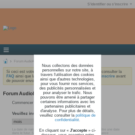
S'identifier ou s'inscrire
Forum AudioKeys
Nous collectons des données
personnelles sur notre site, à
Si ceci est votre première visite, nous vous invitons à consulter la
travers l'utilisation des cookies
FAQ
ainsi que la
charte
du forum . Vous devrez vous
inscrire
avant
ainsi que d'autres technologies,
de pouvoir envoyer des messages.
pour vous fournir nos services,
des publicités personnalisées et
pour analyser le trafic. Nous
Forum AudioKeys
pouvons être amené à partager
certaines informations avec les
Commencer votre inscription
partenaires publicitaires et
d'analyse. Pour plus de détails,
Veuillez insérer votre date de naissance
veuillez consulter la
politique de
confidentialité
.
La date de naissance que vous avez renseigné ne peut pas être une date
En cliquant sur «
J'accepte
» ci-
dans le futur. Soyez certain d'avoir inséré votre date de naissance
dessous, vous acceptez notre