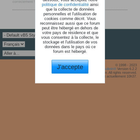
correctement !
politique de confidentialité
ainsi
que la collecte de données
personnelles et l'utilisation de
cookies comme décrit. Vous
reconnaissez aussi que ce forum
peut être hébergé en dehors de
votre pays de résidence et que
vous consentez à la collecte, le
stockage et l'utilisation de vos
données dans le pays où ce
forum est hébergé.
J'accepte
© 1998 - 2023
Powered by
vBulletin®
Version 6.2.2
Copyright © 2026 MH Sub I, LLC dba vBulletin. All rights reserved.
Fuseau horaire GMT +1. Il est actuellement 10h37.