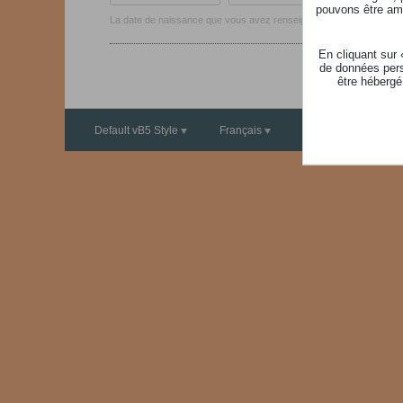
pouvons être ame
La date de naissance que vous avez renseigné ne peut pas être une 
En cliquant sur
de données pers
être hébergé
Default vB5 Style
Français