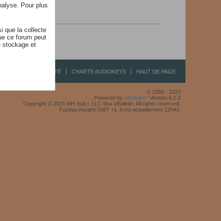
nalyse. Pour plus
i que la collecte
ue ce forum peut
e stockage et
R
CONFIDENTIALITÉ
CHARTE AUDIOKEYS
HAUT DE PAGE
© 1998 - 2023
Powered by
vBulletin®
Version 6.2.2
Copyright © 2026 MH Sub I, LLC dba vBulletin. All rights reserved.
Fuseau horaire GMT +1. Il est actuellement 12h43.