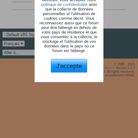
correctement !
politique de confidentialité
ainsi
que la collecte de données
personnelles et l'utilisation de
cookies comme décrit. Vous
reconnaissez aussi que ce forum
peut être hébergé en dehors de
votre pays de résidence et que
vous consentez à la collecte, le
stockage et l'utilisation de vos
données dans le pays où ce
forum est hébergé.
J'accepte
© 1998 - 2023
Powered by
vBulletin®
Version 6.2.2
Copyright © 2026 MH Sub I, LLC dba vBulletin. All rights reserved.
Fuseau horaire GMT +1. Il est actuellement 01h56.