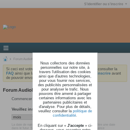
S'identifier ou s'inscrire
Forum AudioKeys
Nous collectons des données
personnelles sur notre site, à
Si ceci est votre première visite, nous vous invitons à consulter la
travers l'utilisation des cookies
FAQ
ainsi que la
charte
du forum . Vous devrez vous
inscrire
avant
ainsi que d'autres technologies,
de pouvoir envoyer des messages.
pour vous fournir nos services,
des publicités personnalisées et
pour analyser le trafic. Nous
Forum AudioKeys
pouvons être amené à partager
certaines informations avec les
Commencer votre inscription
partenaires publicitaires et
d'analyse. Pour plus de détails,
Veuillez insérer votre date de naissance
veuillez consulter la
politique de
confidentialité
.
La date de naissance que vous avez renseigné ne peut pas être une date
En cliquant sur «
J'accepte
» ci-
dans le futur. Soyez certain d'avoir inséré votre date de naissance
dessous, vous acceptez notre