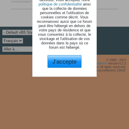
correctement !
politique de confidentialité
ainsi
que la collecte de données
personnelles et l'utilisation de
cookies comme décrit. Vous
reconnaissez aussi que ce forum
peut être hébergé en dehors de
votre pays de résidence et que
vous consentez à la collecte, le
stockage et l'utilisation de vos
données dans le pays où ce
forum est hébergé.
J'accepte
© 1998 - 2023
Powered by
vBulletin®
Version 6.2.2
Copyright © 2026 MH Sub I, LLC dba vBulletin. All rights reserved.
Fuseau horaire GMT +1. Il est actuellement 13h29.