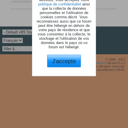
correctement !
politique de confidentialité
ainsi
que la collecte de données
personnelles et l'utilisation de
cookies comme décrit. Vous
reconnaissez aussi que ce forum
peut être hébergé en dehors de
votre pays de résidence et que
vous consentez à la collecte, le
stockage et l'utilisation de vos
données dans le pays où ce
forum est hébergé.
J'accepte
© 1998 - 2023
Powered by
vBulletin®
Version 6.2.2
Copyright © 2026 MH Sub I, LLC dba vBulletin. All rights reserved.
Fuseau horaire GMT +1. Il est actuellement 10h48.