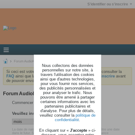
S'identifier ou s'inscrire
Forum AudioKeys
Nous collectons des données
personnelles sur notre site, à
Si ceci est votre première visite, nous vous invitons à consulter la
travers l'utilisation des cookies
FAQ
ainsi que la
charte
du forum . Vous devrez vous
inscrire
avant
ainsi que d'autres technologies,
de pouvoir envoyer des messages.
pour vous fournir nos services,
des publicités personnalisées et
pour analyser le trafic. Nous
Forum AudioKeys
pouvons être amené à partager
certaines informations avec les
Commencer votre inscription
partenaires publicitaires et
d'analyse. Pour plus de détails,
Veuillez insérer votre date de naissance
veuillez consulter la
politique de
confidentialité
.
La date de naissance que vous avez renseigné ne peut pas être une date
En cliquant sur «
J'accepte
» ci-
dans le futur. Soyez certain d'avoir inséré votre date de naissance
dessous, vous acceptez notre