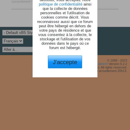
correctement !
politique de confidentialité
ainsi
que la collecte de données
personnelles et l'utilisation de
cookies comme décrit. Vous
reconnaissez aussi que ce forum
peut être hébergé en dehors de
votre pays de résidence et que
vous consentez à la collecte, le
stockage et l'utilisation de vos
données dans le pays où ce
forum est hébergé.
J'accepte
© 1998 - 2023
Powered by
vBulletin®
Version 6.2.2
Copyright © 2026 MH Sub I, LLC dba vBulletin. All rights reserved.
Fuseau horaire GMT +1. Il est actuellement 20h13.