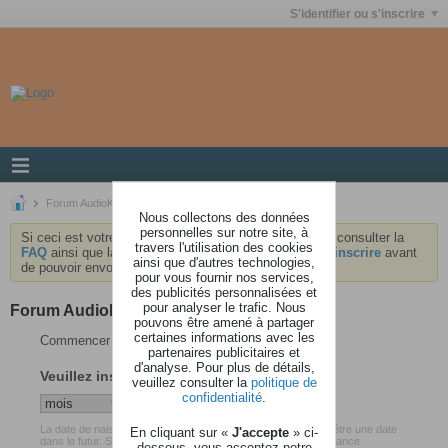
S'identifier ou s'inscrire
Forum AudioKeys
Nous collectons des données
personnelles sur notre site, à
Si ceci est votre première visite, nous vous invitons à consulter la
travers l'utilisation des cookies
FAQ
ainsi que la
charte
du forum . Vous devrez vous
inscrire
avant
ainsi que d'autres technologies,
de pouvoir envoyer des messages.
pour vous fournir nos services,
des publicités personnalisées et
pour analyser le trafic. Nous
Forum AudioKeys
pouvons être amené à partager
certaines informations avec les
Commencer votre inscription
partenaires publicitaires et
d'analyse. Pour plus de détails,
Veuillez insérer votre date de naissance
veuillez consulter la
politique de
confidentialité
.
La date de naissance que vous avez renseigné ne peut pas être une date
En cliquant sur «
J'accepte
» ci-
dans le futur. Soyez certain d'avoir inséré votre date de naissance
dessous, vous acceptez notre