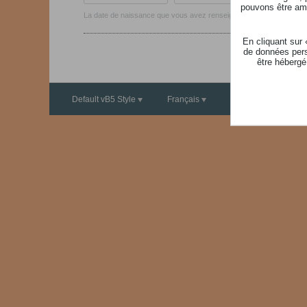
pouvons être ame
La date de naissance que vous avez renseigné ne peut pas être une 
En cliquant sur
de données pers
être hébergé
Default vB5 Style
Français