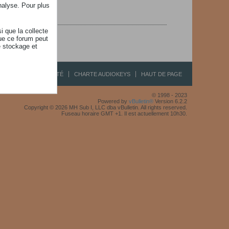
nalyse. Pour plus
i que la collecte
ue ce forum peut
e stockage et
R
CONFIDENTIALITÉ
CHARTE AUDIOKEYS
HAUT DE PAGE
© 1998 - 2023
Powered by
vBulletin®
Version 6.2.2
Copyright © 2026 MH Sub I, LLC dba vBulletin. All rights reserved.
Fuseau horaire GMT +1. Il est actuellement 10h30.