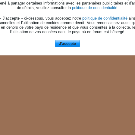
né à partager certaines informations avec les partenaires publicitaires et d'a
date dans le futur. Soyez certain d'avoir inséré votre date de naissance correctement !
de détails, veuillez consulter la
politique de confidentialité
.
 «
J'accepte
» ci-dessous, vous acceptez notre
politique de confidentialité
ains
onnelles et l'utilisation de cookies comme décrit. Vous reconnaissez aussi q
 en dehors de votre pays de résidence et que vous consentez à la collecte, l
l'utilisation de vos données dans le pays où ce forum est hébergé.
J'accepte
AIDE
NOUS CONTACTE