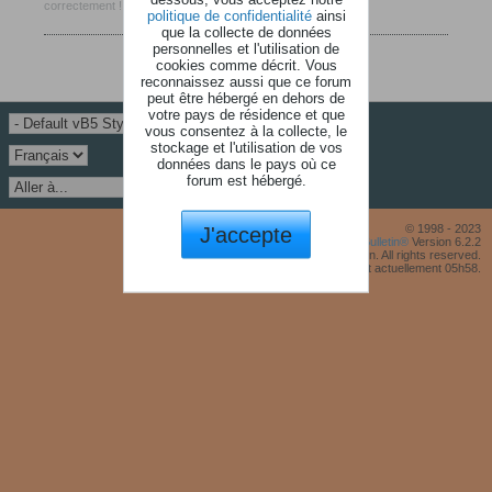
correctement !
politique de confidentialité
ainsi
que la collecte de données
personnelles et l'utilisation de
cookies comme décrit. Vous
reconnaissez aussi que ce forum
peut être hébergé en dehors de
votre pays de résidence et que
vous consentez à la collecte, le
stockage et l'utilisation de vos
données dans le pays où ce
forum est hébergé.
J'accepte
© 1998 - 2023
Powered by
vBulletin®
Version 6.2.2
Copyright © 2026 MH Sub I, LLC dba vBulletin. All rights reserved.
Fuseau horaire GMT +1. Il est actuellement 05h58.