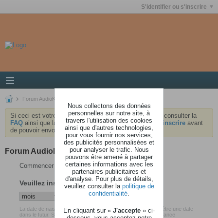
S'identifier ou s'inscrire
Forum AudioKeys
Nous collectons des données
personnelles sur notre site, à
Si ceci est votre première visite, nous vous invitons à consulter la
travers l'utilisation des cookies
FAQ
ainsi que la
charte
du forum . Vous devrez vous
inscrire
avant
ainsi que d'autres technologies,
de pouvoir envoyer des messages.
pour vous fournir nos services,
des publicités personnalisées et
pour analyser le trafic. Nous
Forum AudioKeys
pouvons être amené à partager
certaines informations avec les
Commencer votre inscription
partenaires publicitaires et
d'analyse. Pour plus de détails,
Veuillez insérer votre date de naissance
veuillez consulter la
politique de
confidentialité
.
La date de naissance que vous avez renseigné ne peut pas être une date
En cliquant sur «
J'accepte
» ci-
dans le futur. Soyez certain d'avoir inséré votre date de naissance
dessous, vous acceptez notre