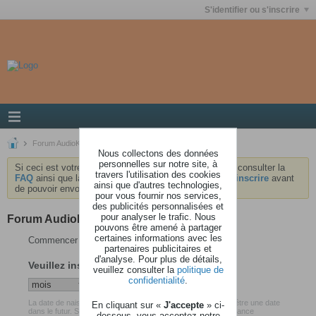
S'identifier ou s'inscrire
Forum AudioKeys
Nous collectons des données
personnelles sur notre site, à
Si ceci est votre première visite, nous vous invitons à consulter la
travers l'utilisation des cookies
FAQ
ainsi que la
charte
du forum . Vous devrez vous
inscrire
avant
ainsi que d'autres technologies,
de pouvoir envoyer des messages.
pour vous fournir nos services,
des publicités personnalisées et
pour analyser le trafic. Nous
Forum AudioKeys
pouvons être amené à partager
certaines informations avec les
Commencer votre inscription
partenaires publicitaires et
d'analyse. Pour plus de détails,
Veuillez insérer votre date de naissance
veuillez consulter la
politique de
confidentialité
.
La date de naissance que vous avez renseigné ne peut pas être une date
En cliquant sur «
J'accepte
» ci-
dans le futur. Soyez certain d'avoir inséré votre date de naissance
dessous, vous acceptez notre