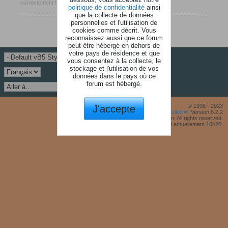
correctement !
politique de confidentialité
ainsi
que la collecte de données
personnelles et l'utilisation de
cookies comme décrit. Vous
reconnaissez aussi que ce forum
peut être hébergé en dehors de
votre pays de résidence et que
vous consentez à la collecte, le
stockage et l'utilisation de vos
données dans le pays où ce
forum est hébergé.
J'accepte
© 1998 - 2023
Powered by
vBulletin®
Version 6.2.2
Copyright © 2026 MH Sub I, LLC dba vBulletin. All rights reserved.
Fuseau horaire GMT +1. Il est actuellement 10h20.