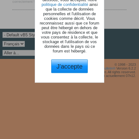
correctement !
politique de confidentialité
ainsi
que la collecte de données
personnelles et l'utilisation de
cookies comme décrit. Vous
reconnaissez aussi que ce forum
peut être hébergé en dehors de
votre pays de résidence et que
vous consentez à la collecte, le
stockage et l'utilisation de vos
données dans le pays où ce
forum est hébergé.
J'accepte
© 1998 - 2023
Powered by
vBulletin®
Version 6.2.2
Copyright © 2026 MH Sub I, LLC dba vBulletin. All rights reserved.
Fuseau horaire GMT +1. Il est actuellement 07h12.