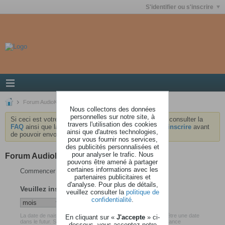
S'identifier ou s'inscrire
Forum AudioKeys
Nous collectons des données
personnelles sur notre site, à
Si ceci est votre première visite, nous vous invitons à consulter la
travers l'utilisation des cookies
FAQ
ainsi que la
charte
du forum . Vous devrez vous
inscrire
avant
ainsi que d'autres technologies,
de pouvoir envoyer des messages.
pour vous fournir nos services,
des publicités personnalisées et
pour analyser le trafic. Nous
Forum AudioKeys
pouvons être amené à partager
certaines informations avec les
Commencer votre inscription
partenaires publicitaires et
d'analyse. Pour plus de détails,
Veuillez insérer votre date de naissance
veuillez consulter la
politique de
confidentialité
.
La date de naissance que vous avez renseigné ne peut pas être une date
En cliquant sur «
J'accepte
» ci-
dans le futur. Soyez certain d'avoir inséré votre date de naissance
dessous, vous acceptez notre