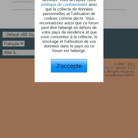
correctement !
politique de confidentialité
ainsi
que la collecte de données
personnelles et l'utilisation de
cookies comme décrit. Vous
reconnaissez aussi que ce forum
peut être hébergé en dehors de
votre pays de résidence et que
vous consentez à la collecte, le
stockage et l'utilisation de vos
données dans le pays où ce
forum est hébergé.
J'accepte
© 1998 - 2023
Powered by
vBulletin®
Version 6.2.2
Copyright © 2026 MH Sub I, LLC dba vBulletin. All rights reserved.
Fuseau horaire GMT +1. Il est actuellement 03h50.