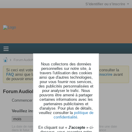
S'identifier ou s'inscrire
Forum AudioKeys
Nous collectons des données
personnelles sur notre site, à
Si ceci est votre première visite, nous vous invitons à consulter la
travers l'utilisation des cookies
FAQ
ainsi que la
charte
du forum . Vous devrez vous
inscrire
avant
ainsi que d'autres technologies,
de pouvoir envoyer des messages.
pour vous fournir nos services,
des publicités personnalisées et
pour analyser le trafic. Nous
Forum AudioKeys
pouvons être amené à partager
certaines informations avec les
Commencer votre inscription
partenaires publicitaires et
d'analyse. Pour plus de détails,
Veuillez insérer votre date de naissance
veuillez consulter la
politique de
confidentialité
.
La date de naissance que vous avez renseigné ne peut pas être une date
En cliquant sur «
J'accepte
» ci-
dans le futur. Soyez certain d'avoir inséré votre date de naissance
dessous, vous acceptez notre