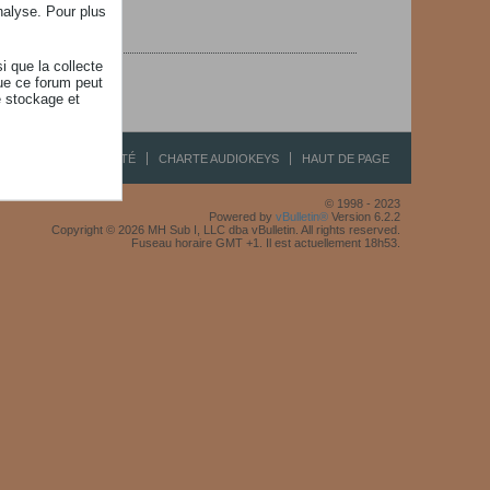
nalyse. Pour plus
i que la collecte
ue ce forum peut
e stockage et
R
CONFIDENTIALITÉ
CHARTE AUDIOKEYS
HAUT DE PAGE
© 1998 - 2023
Powered by
vBulletin®
Version 6.2.2
Copyright © 2026 MH Sub I, LLC dba vBulletin. All rights reserved.
Fuseau horaire GMT +1. Il est actuellement 18h53.