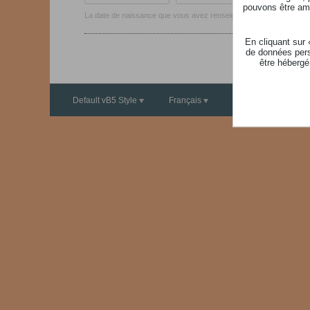
pouvons être ame
La date de naissance que vous avez renseigné ne peut pas être une 
En cliquant sur
de données pers
être hébergé
Default vB5 Style
Français