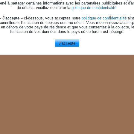
né à partager certaines informations avec les partenaires publicitaires et d'a
date dans le futur. Soyez certain d'avoir inséré votre date de naissance correctement !
de détails, veuillez consulter la
politique de confidentialité
.
 «
J'accepte
» ci-dessous, vous acceptez notre
politique de confidentialité
ains
onnelles et l'utilisation de cookies comme décrit. Vous reconnaissez aussi q
 en dehors de votre pays de résidence et que vous consentez à la collecte, l
l'utilisation de vos données dans le pays où ce forum est hébergé.
J'accepte
AIDE
NOUS CONTACTE