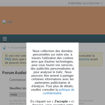
S'identifier ou s'inscrire
Forum AudioKeys
Nous collectons des données
personnelles sur notre site, à
Si ceci est votre première visite, nous vous invitons à consulter la
travers l'utilisation des cookies
FAQ
ainsi que la
charte
du forum . Vous devrez vous
inscrire
avant
ainsi que d'autres technologies,
de pouvoir envoyer des messages.
pour vous fournir nos services,
des publicités personnalisées et
pour analyser le trafic. Nous
Forum AudioKeys
pouvons être amené à partager
certaines informations avec les
Commencer votre inscription
partenaires publicitaires et
d'analyse. Pour plus de détails,
Veuillez insérer votre date de naissance
veuillez consulter la
politique de
confidentialité
.
La date de naissance que vous avez renseigné ne peut pas être une date
En cliquant sur «
J'accepte
» ci-
dans le futur. Soyez certain d'avoir inséré votre date de naissance
dessous, vous acceptez notre