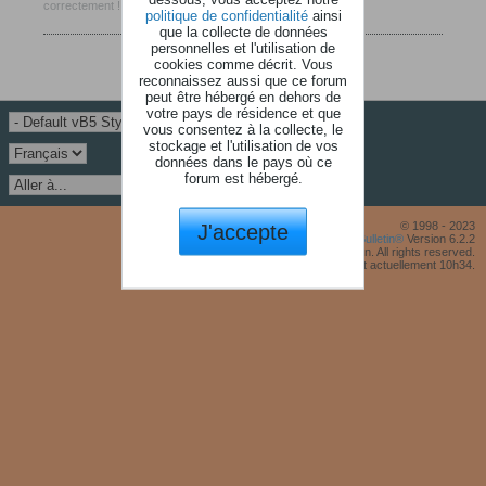
correctement !
politique de confidentialité
ainsi
que la collecte de données
personnelles et l'utilisation de
cookies comme décrit. Vous
reconnaissez aussi que ce forum
peut être hébergé en dehors de
votre pays de résidence et que
vous consentez à la collecte, le
stockage et l'utilisation de vos
données dans le pays où ce
forum est hébergé.
J'accepte
© 1998 - 2023
Powered by
vBulletin®
Version 6.2.2
Copyright © 2026 MH Sub I, LLC dba vBulletin. All rights reserved.
Fuseau horaire GMT +1. Il est actuellement 10h34.