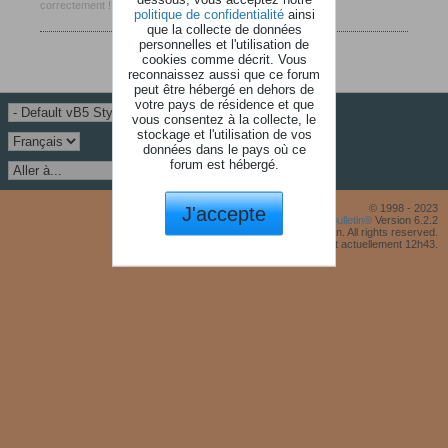
correctement !
politique de confidentialité
ainsi
que la collecte de données
personnelles et l'utilisation de
cookies comme décrit. Vous
reconnaissez aussi que ce forum
peut être hébergé en dehors de
votre pays de résidence et que
vous consentez à la collecte, le
stockage et l'utilisation de vos
données dans le pays où ce
forum est hébergé.
J'accepte
© 1998 - 2023
Powered by
vBulletin®
Version 6.2.2
Copyright © 2026 MH Sub I, LLC dba vBulletin. All rights reserved.
Fuseau horaire GMT +1. Il est actuellement 12h43.