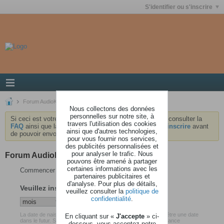
S'identifier ou s'inscrire
Forum AudioKeys
Nous collectons des données
personnelles sur notre site, à
Si ceci est votre première visite, nous vous invitons à consulter la
travers l'utilisation des cookies
FAQ
ainsi que la
charte
du forum . Vous devrez vous
inscrire
avant
ainsi que d'autres technologies,
de pouvoir envoyer des messages.
pour vous fournir nos services,
des publicités personnalisées et
pour analyser le trafic. Nous
Forum AudioKeys
pouvons être amené à partager
certaines informations avec les
Commencer votre inscription
partenaires publicitaires et
d'analyse. Pour plus de détails,
Veuillez insérer votre date de naissance
veuillez consulter la
politique de
confidentialité
.
La date de naissance que vous avez renseigné ne peut pas être une date
En cliquant sur «
J'accepte
» ci-
dans le futur. Soyez certain d'avoir inséré votre date de naissance
dessous, vous acceptez notre