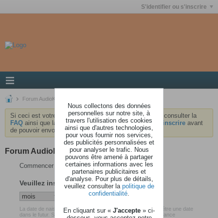
S'identifier ou s'inscrire
Forum AudioKeys
Nous collectons des données
personnelles sur notre site, à
Si ceci est votre première visite, nous vous invitons à consulter la
travers l'utilisation des cookies
FAQ
ainsi que la
charte
du forum . Vous devrez vous
inscrire
avant
ainsi que d'autres technologies,
de pouvoir envoyer des messages.
pour vous fournir nos services,
des publicités personnalisées et
pour analyser le trafic. Nous
Forum AudioKeys
pouvons être amené à partager
certaines informations avec les
Commencer votre inscription
partenaires publicitaires et
d'analyse. Pour plus de détails,
Veuillez insérer votre date de naissance
veuillez consulter la
politique de
confidentialité
.
La date de naissance que vous avez renseigné ne peut pas être une date
En cliquant sur «
J'accepte
» ci-
dans le futur. Soyez certain d'avoir inséré votre date de naissance
dessous, vous acceptez notre