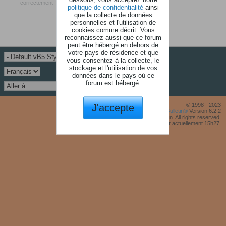
correctement !
politique de confidentialité
ainsi
que la collecte de données
personnelles et l'utilisation de
cookies comme décrit. Vous
reconnaissez aussi que ce forum
peut être hébergé en dehors de
votre pays de résidence et que
vous consentez à la collecte, le
stockage et l'utilisation de vos
données dans le pays où ce
forum est hébergé.
J'accepte
© 1998 - 2023
Powered by
vBulletin®
Version 6.2.2
Copyright © 2026 MH Sub I, LLC dba vBulletin. All rights reserved.
Fuseau horaire GMT +1. Il est actuellement 15h27.