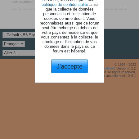
correctement !
politique de confidentialité
ainsi
que la collecte de données
personnelles et l'utilisation de
cookies comme décrit. Vous
reconnaissez aussi que ce forum
peut être hébergé en dehors de
votre pays de résidence et que
vous consentez à la collecte, le
stockage et l'utilisation de vos
données dans le pays où ce
forum est hébergé.
J'accepte
© 1998 - 2023
Powered by
vBulletin®
Version 6.2.2
Copyright © 2026 MH Sub I, LLC dba vBulletin. All rights reserved.
Fuseau horaire GMT +1. Il est actuellement 10h11.