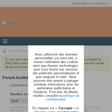
S'identifier ou s'inscrire
Forum AudioKeys
Nous collectons des données
personnelles sur notre site, à
Si ceci est votre première visite, nous vous invitons à consulter la
travers l'utilisation des cookies
FAQ
ainsi que la
charte
du forum . Vous devrez vous
inscrire
avant
ainsi que d'autres technologies,
de pouvoir envoyer des messages.
pour vous fournir nos services,
des publicités personnalisées et
pour analyser le trafic. Nous
Forum AudioKeys
pouvons être amené à partager
certaines informations avec les
Commencer votre inscription
partenaires publicitaires et
d'analyse. Pour plus de détails,
Veuillez insérer votre date de naissance
veuillez consulter la
politique de
confidentialité
.
La date de naissance que vous avez renseigné ne peut pas être une date
En cliquant sur «
J'accepte
» ci-
dans le futur. Soyez certain d'avoir inséré votre date de naissance
dessous, vous acceptez notre