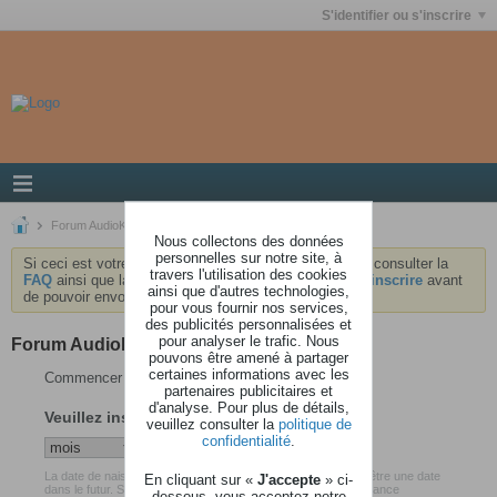
S'identifier ou s'inscrire
Forum AudioKeys
Nous collectons des données
personnelles sur notre site, à
Si ceci est votre première visite, nous vous invitons à consulter la
travers l'utilisation des cookies
FAQ
ainsi que la
charte
du forum . Vous devrez vous
inscrire
avant
ainsi que d'autres technologies,
de pouvoir envoyer des messages.
pour vous fournir nos services,
des publicités personnalisées et
pour analyser le trafic. Nous
Forum AudioKeys
pouvons être amené à partager
certaines informations avec les
Commencer votre inscription
partenaires publicitaires et
d'analyse. Pour plus de détails,
Veuillez insérer votre date de naissance
veuillez consulter la
politique de
confidentialité
.
La date de naissance que vous avez renseigné ne peut pas être une date
En cliquant sur «
J'accepte
» ci-
dans le futur. Soyez certain d'avoir inséré votre date de naissance
dessous, vous acceptez notre