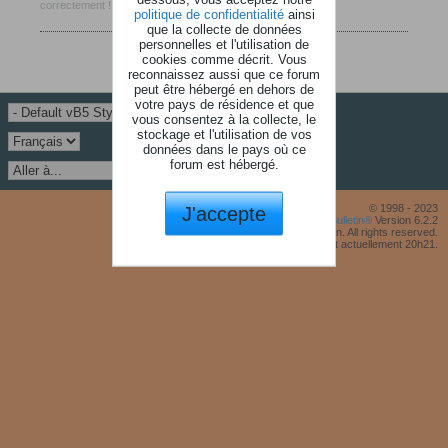
correctement !
politique de confidentialité
ainsi
que la collecte de données
personnelles et l'utilisation de
cookies comme décrit. Vous
reconnaissez aussi que ce forum
peut être hébergé en dehors de
votre pays de résidence et que
vous consentez à la collecte, le
stockage et l'utilisation de vos
données dans le pays où ce
forum est hébergé.
J'accepte
© 1998 - 2023
Powered by
vBulletin®
Version 6.2.2
Copyright © 2026 MH Sub I, LLC dba vBulletin. All rights reserved.
Fuseau horaire GMT +1. Il est actuellement 20h21.