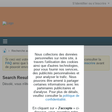
S'identifier ou s'inscrire
Recherche avancée
Résultats de la recherche
Nous collectons des données
personnelles sur notre site, à
Si ceci est votre première visite, nous vous invitons à consulter la
travers l'utilisation des cookies
FAQ
ainsi que la
charte
du forum . Vous devrez vous
inscrire
avant
ainsi que d'autres technologies,
de pouvoir envoyer des messages.
pour vous fournir nos services,
des publicités personnalisées et
pour analyser le trafic. Nous
Search Result
pouvons être amené à partager
Désolé, vous n'êtes pas autorisé à voir cette page.
certaines informations avec les
partenaires publicitaires et
d'analyse. Pour plus de détails,
veuillez consulter la
politique de
confidentialité
.
En cliquant sur «
J'accepte
» ci-
dessous, vous acceptez notre