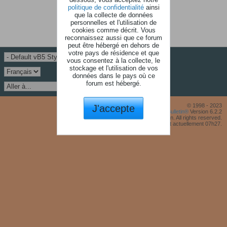
politique de confidentialité
ainsi
que la collecte de données
personnelles et l'utilisation de
cookies comme décrit. Vous
reconnaissez aussi que ce forum
peut être hébergé en dehors de
votre pays de résidence et que
vous consentez à la collecte, le
stockage et l'utilisation de vos
données dans le pays où ce
forum est hébergé.
J'accepte
© 1998 - 2023
Powered by
vBulletin®
Version 6.2.2
Copyright © 2026 MH Sub I, LLC dba vBulletin. All rights reserved.
Fuseau horaire GMT +1. Il est actuellement 07h27.