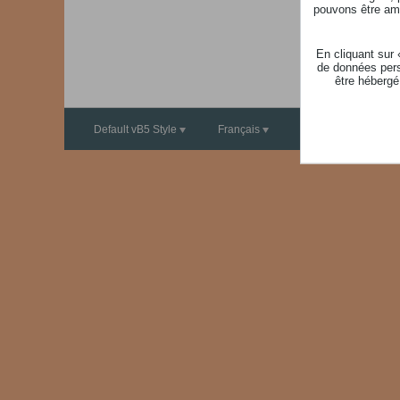
pouvons être ame
En cliquant sur
de données pers
être hébergé
Default vB5 Style
Français