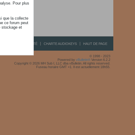
nalyse. Pour plus
i que la collecte
ue ce forum peut
e stockage et
R
CONFIDENTIALITÉ
CHARTE AUDIOKEYS
HAUT DE PAGE
© 1998 - 2023
Powered by
vBulletin®
Version 6.2.2
Copyright © 2026 MH Sub I, LLC dba vBulletin. All rights reserved.
Fuseau horaire GMT +1. Il est actuellement 18h55.