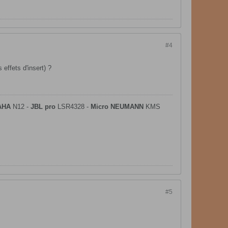
#4
effets d'insert) ?
AHA
N12 -
JBL pro
LSR4328 -
Micro NEUMANN
KMS
#5