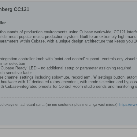
inberg CC121
ler
e thousands of production environments using Cubase worldwide, CC121 interfa
orld’s most popular music production system. Built to an extremely high man
all parameters within Cubase, with a unique design architecture that keeps yo
ntegration controller knob with ‘point and control’ support: controls any visua
nter selection
 ‘Cubase Ready’ LED – no additional setup or parameter assigning required
h-sensitive fader
e channel settings including solo/mute, record arm, ‘e’ settings button, auto
 hardware with 12 dedicated rotary encoders, with mode selection and bypas
ith Cubase-integrated presets for Control Room studio sends and monitoring 
diokeys en achetant sur ... (ne me soutenez plus merci, ça vaut mieux).
https://www.