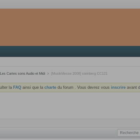
Les Cartes sons Audio et Midi
[MusikMesse 2008] steinberg CC121
ulter la
FAQ
ainsi que la
charte
du forum . Vous devrez vous
inscrire
avant d