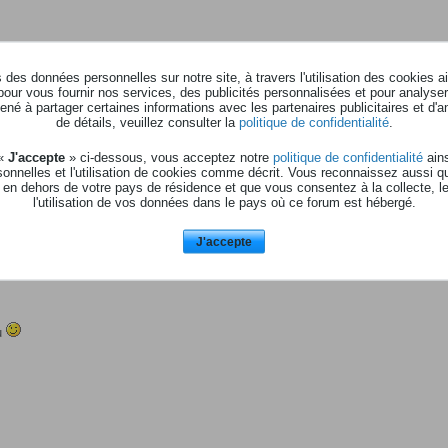
des données personnelles sur notre site, à travers l'utilisation des cookies a
pour vous fournir nos services, des publicités personnalisées et pour analyser 
né à partager certaines informations avec les partenaires publicitaires et d'a
 MkII - Behringer FCB-1010 - M-Audio Uno
de détails, veuillez consulter la
politique de confidentialité
.
DE NT1-A
 «
J'accepte
» ci-dessous, vous acceptez notre
politique de confidentialité
ains
onnelles et l'utilisation de cookies comme décrit. Vous reconnaissez aussi q
 en dehors de votre pays de résidence et que vous consentez à la collecte, l
ano, Overloud TH2, Overloud Mark Studio 1, AAS Ultra Analog VA-2, Sample Tank 2.5 L, Sonik Synth 2, Jamstix 3 Studio, Sonic Reality
l'utilisation de vos données dans le pays où ce forum est hébergé.
J'accepte
u