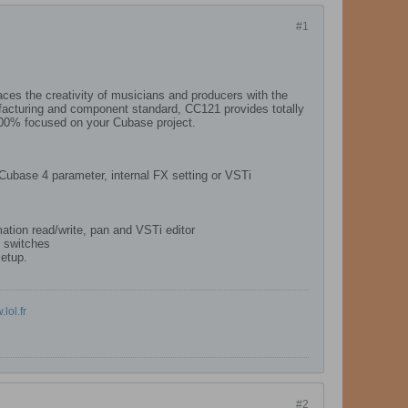
#1
ces the creativity of musicians and producers with the
ufacturing and component standard, CC121 provides totally
u 100% focused on your Cubase project.
l Cubase 4 parameter, internal FX setting or VSTi
mation read/write, pan and VSTi editor
s switches
setup.
lol.fr
#2