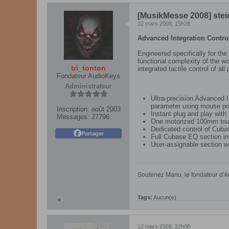
[MusikMesse 2008] ste
12 mars 2008, 15h28
Advanced Integration Control
Engineered specifically for th
functional complexity of the w
tri_tonton
integrated tactile control of 
Fondateur AudioKeys
Administrateur
Ultra-precision Advanced I
parameter using mouse poi
Inscription:
août 2003
Instant plug and play with
Messages:
27796
One motorized 100mm touc
Dedicated control of Cubas
Partager
Full Cubase EQ section in
User-assignable section w
Soutenez Manu, le fondateur d'Au
Tags:
Aucun(e)
12 mars 2008, 22h08