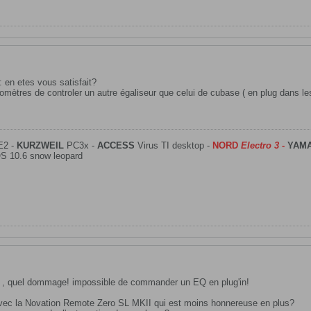
 en etes vous satisfait?
iomètres de controler un autre égaliseur que celui de cubase ( en plug dans les 
E2 -
KURZWEIL
PC3x -
ACCESS
Virus TI desktop -
NORD
Electro 3
-
YAM
S 10.6 snow leopard
non , quel dommage! impossible de commander un EQ en plug'in!
vec la Novation Remote Zero SL MKII qui est moins honnereuse en plus?