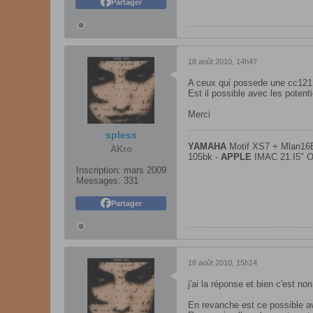
Partager
18 août 2010, 14h47
A ceux qui possede une cc121:
Est il possible avec les potent
Merci
spless
YAMAHA
Motif XS7 + Mlan16
AKro
105bk -
APPLE
IMAC 21.I5" O
Inscription:
mars 2009
Messages:
331
Partager
18 août 2010, 15h14
j'ai la réponse et bien c'est 
En revanche est ce possible a