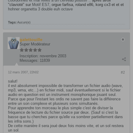
coordonnés et mal reliés à un cerveau poussif ..
après avoir
"clavioté" sur
​ Motif ES7,
orgue farfisa, roland e86, korg cx3 et et et
hohner organetta 3 double euh octave
Tags:
Aucun(e)
galettouille
Super Modérateur
Inscription:
novembre 2003
Messages:
11839
12 mars 2007, 22h02
#2
salut!
il est absolument impossible de transformer un fichier audio (wave,
mp3, wma, etc...) en fichier midi, sauf éventuellement si le fichier
audio en question est un instrument monophonique jouant seul.
Parce que pour l'instant les ordis ne savent pas faire la différence
entre un son complexe et plusieurs sons simultanés.
Pour apprendre ton morceau le plus simple c'est de diviser la
fréquence de lecture du fichier source par deux. (Sauf si c'est la
basse que tu cherches parce qu'elle va sombrer partiellement dans
les infra sons.)
De cette manière il sera joué deux fois moins vite, et un sol restera
un sol.