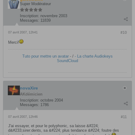
Super Modérateur
Inscription:
novembre 2003
Messages:
11839
07 avril 2007, 12h41
#10
Merci!
Tuto pour mettre un avatar
- /
- La charte Audiokeys
SoundCloud
novaXire
AKdémicien
Inscription:
octobre 2004
Messages:
1786
07 avril 2007, 12h46
#11
J'ai essayer, et pour le polyphonic, sa laisse &#224;
d&#233;sirer:dents, sa &#224; plus tendance &#224; foutre des