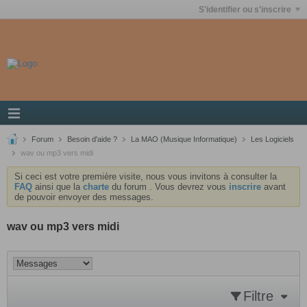
S'identifier ou s'inscrire
Forum
Besoin d'aide ?
La MAO (Musique Informatique)
Les Logiciels
wav ou mp3 vers midi
Si ceci est votre première visite, nous vous invitons à consulter la
FAQ
ainsi que la
charte
du forum . Vous devrez vous
inscrire
avant
de pouvoir envoyer des messages.
wav ou mp3 vers midi
Filtre