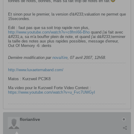
tonnes de notes, bonnes, mais sa fait trop de notes en fait.
Et sinon pour le premier, la version d'&#233;valuation ne permet que
15secondes.
Edit : faut pas que sa soit trop rapide non plus,
http://www.youtube.com/watch?v=c8fmI66-Bho
quand j'ai fait avec
&#231;a, sa m'a bouffer plein de note, et quand j'ai d&#233;terminer
la taille des notes aux plus rapides possibles, message d'erreur,
Out Of Memory -6 :dents
Dernière modification par
novaXire
,
07 avril 2007, 12h58
.
http://www.luxaeternaband.com/
Matos : Kurzweil PC3K8
Ma video pour le Kurzweil Forte Video Contest :
https://www.youtube.com/watch?v=u_Fvc7UWGyI
florianlive