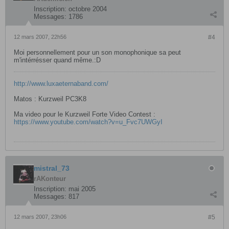
Inscription:
octobre 2004
Messages:
1786
12 mars 2007, 22h56
#4
Moi personnellement pour un son monophonique sa peut
m'intérrésser quand même.:D
http://www.luxaeternaband.com/
Matos : Kurzweil PC3K8
Ma video pour le Kurzweil Forte Video Contest :
https://www.youtube.com/watch?v=u_Fvc7UWGyI
mistral_73
rAKonteur
Inscription:
mai 2005
Messages:
817
12 mars 2007, 23h06
#5