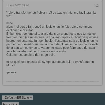
11 avril 2007, 15h04
#12
""alors transformer un fichier mp3 ou wav en midi me faciliterait la
vie""
héhé
alors moi perso j'ai trouvé un logiciel qui le fait , alors comment
expliquer le résultat.....
Et ben c'est comme si tu allais dans un grand resto que tu mange
très très bien (ce repas sera ta chanson) après au bout de quelques
heures ton estomac fait son boulot (l'estomac sera ce logiciel qui te
permet de convertir) au final au bout de plusieurs heures de travaille
de la part ton estomac tu va aux toilettes pour faire caca (le caca
sera la transformation du wave vers le midi)
Cela ne ressemble a rien et ça puire
tu as quelques choses de sympa au départ qui se transforme en
M...e !
:je sors