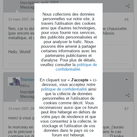
Inscription:
août 2003
Messages:
18342
Nous collectons des données
personnelles sur notre site, à
13 mars 2007, 09h26
#6
travers l'utilisation des cookies
ainsi que d'autres technologies,
Non, car tu dois aussi retourner ton synthé comme une chaussette
pour vous fournir nos services,
(pas encore essayé, le plus dur est de retrousser le châssis
des publicités personnalisées et
métallique, et chaque touche, une à une)
pour analyser le trafic. Nous
pouvons être amené à partager
certaines informations avec les
Hello, World!
partenaires publicitaires et
d'analyse. Pour plus de détails,
veuillez consulter la
politique de
confidentialité
.
Trentesix
En cliquant sur «
J'accepte
» ci-
dessous, vous acceptez notre
AKro
politique de confidentialité
ainsi
Inscription:
septembre 2003
que la collecte de données
Messages:
401
personnelles et l'utilisation de
cookies comme décrit. Vous
reconnaissez aussi que ce forum
13 mars 2007, 09h54
#7
peut être hébergé en dehors de
votre pays de résidence et que
merci à vous pour ces réponses
vous consentez à la collecte, le
stockage et l'utilisation de vos
le morceau en question est bien un fichier monophonique, j'aurais
données dans le pays où ce
pu le préciser mais évidemment j'avais imaginé que dans le cas
forum est hébergé.
contraire jus du effectivement retourner la chaussette.....:D koike