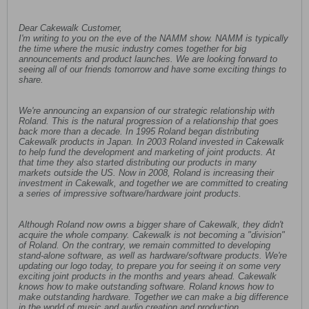
Dear Cakewalk Customer,
I'm writing to you on the eve of the NAMM show. NAMM is typically
the time where the music industry comes together for big
announcements and product launches. We are looking forward to
seeing all of our friends tomorrow and have some exciting things to
share.
We're announcing an expansion of our strategic relationship with
Roland. This is the natural progression of a relationship that goes
back more than a decade. In 1995 Roland began distributing
Cakewalk products in Japan. In 2003 Roland invested in Cakewalk
to help fund the development and marketing of joint products. At
that time they also started distributing our products in many
markets outside the US. Now in 2008, Roland is increasing their
investment in Cakewalk, and together we are committed to creating
a series of impressive software/hardware joint products.
Although Roland now owns a bigger share of Cakewalk, they didn't
acquire the whole company. Cakewalk is not becoming a "division"
of Roland. On the contrary, we remain committed to developing
stand-alone software, as well as hardware/software products. We're
updating our logo today, to prepare you for seeing it on some very
exciting joint products in the months and years ahead. Cakewalk
knows how to make outstanding software. Roland knows how to
make outstanding hardware. Together we can make a big difference
in the world of music and audio creation and production.