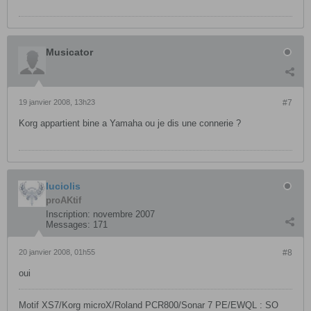
Musicator
19 janvier 2008, 13h23
#7
Korg appartient bine a Yamaha ou je dis une connerie ?
luciolis
proAKtif
Inscription:
novembre 2007
Messages:
171
20 janvier 2008, 01h55
#8
oui
Motif XS7/Korg microX/Roland PCR800/Sonar 7 PE/EWQL : SO