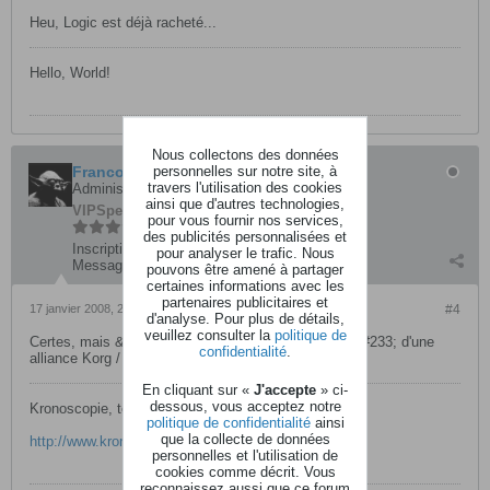
Heu, Logic est déjà racheté...
Hello, World!
Nous collectons des données
personnelles sur notre site, à
Francois
travers l'utilisation des cookies
Administrateur
ainsi que d'autres technologies,
VIP
SpectAKulaire
pour vous fournir nos services,
des publicités personnalisées et
Inscription:
août 2003
pour analyser le trafic. Nous
Messages:
28357
pouvons être amené à partager
certaines informations avec les
partenaires publicitaires et
17 janvier 2008, 21h30
#4
d'analyse. Pour plus de détails,
veuillez consulter la
politique de
Certes, mais &#231;a n'emp&#234;che la possibilit&#233; d'une
confidentialité
.
alliance Korg / Apple.
En cliquant sur «
J'accepte
» ci-
dessous, vous acceptez notre
Kronoscopie, tout sur le Kronos
politique de confidentialité
ainsi
que la collecte de données
http://www.kronoscopie.fr
personnelles et l'utilisation de
cookies comme décrit. Vous
reconnaissez aussi que ce forum