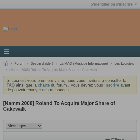
S'identifier ou s'inscrire
Forum
Besoin d'aide ?
La MAO (Musique Informatique)
Les Logiciels
[Namm 2008] Roland To Acquire Major Share of Cakewalk
Si ceci est votre première visite, nous vous invitons à consulter la
FAQ
ainsi que la
charte
du forum . Vous devrez vous
inscrire
avant
de pouvoir envoyer des messages.
[Namm 2008] Roland To Acquire Major Share of
Cakewalk