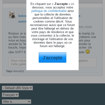
En cliquant sur «
J'accepte
» ci-
dessous, vous acceptez notre
politique de confidentialité
ainsi
que la collecte de données
beloo
a crée une discussion
mise en boucle
personnelles et l'utilisation de
cookies comme décrit. Vous
automatique dans logic pro
reconnaissez aussi que ce forum
28 mai 2024, 21h52
peut être hébergé en dehors de
votre pays de résidence et que
Bonjour, je suis sur logic 10.7.4, je ne sais pas quelle manip j'ai
vous consentez à la collecte, le
pu faire mais dès que j'enregistre une piste en midi, j'obtiens une
stockage et l'utilisation de vos
mise en boucle automatique, je dois corriger à la souris pour
données dans le pays où ce
annuler la "boucle" ou aller dans édition pour faire "annuler la
forum est hébergé.
boucle, impossible de savor quelle option il faut décocher. Un
idée SVP? Et merci beaucoup. d'avance pour toute aide
J'accepte
Vous n'avez pas la permission de visualiser cette galerie.
Cette galerie contient 1 photo(s).
Tags:
Aucun(e)