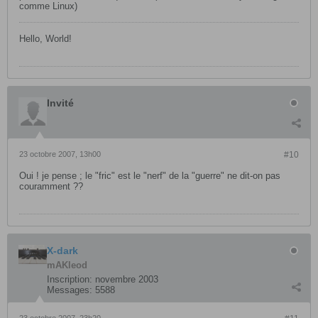
comme Linux)
Hello, World!
Invité
23 octobre 2007, 13h00
#10
Oui ! je pense ; le "fric" est le "nerf" de la "guerre" ne dit-on pas
couramment ??
X-dark
mAKleod
Inscription:
novembre 2003
Messages:
5588