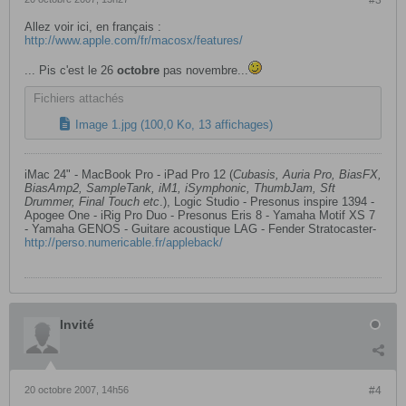
#3
Allez voir ici, en français :
http://www.apple.com/fr/macosx/features/
... Pis c'est le 26
octobre
pas novembre...
Fichiers attachés
Image 1.jpg
(100,0 Ko, 13 affichages)
iMac 24" - MacBook Pro - iPad Pro 12 (
Cubasis, Auria Pro, BiasFX,
BiasAmp2, SampleTank, iM1, iSymphonic, ThumbJam, Sft
Drummer, Final Touch etc
.), Logic Studio - Presonus inspire 1394 -
Apogee One - iRig Pro Duo - Presonus Eris 8 - Yamaha Motif XS 7
- Yamaha GENOS - Guitare acoustique LAG - Fender Stratocaster-
http://perso.numericable.fr/appleback/
Invité
20 octobre 2007, 14h56
#4