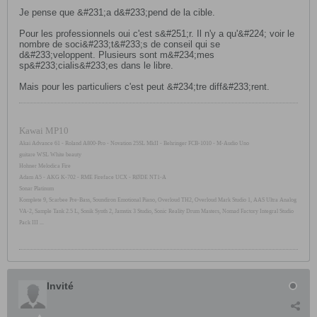
Je pense que &#231;a d&#233;pend de la cible.
Pour les professionnels oui c'est s&#251;r. Il n'y a qu'&#224; voir le
nombre de soci&#233;t&#233;s de conseil qui se
d&#233;veloppent. Plusieurs sont m&#234;mes
sp&#233;cialis&#233;es dans le libre.
Mais pour les particuliers c'est peut &#234;tre diff&#233;rent.
Kawai MP10
Akai Advance 61 - Roland A800-Pro - Novation 25SL MkII - Behringer FCB-1010 - M-Audio Uno
guitare WSL White beauty
Hohner Melodica Fire
Adam A5 - AKG K-702 - RME Fireface UCX - RØDE NT1-A
Sonar Platinum
Komplete 9, Scarbee Pre-Bass, Soundiron Emotional Piano, Overloud TH2, Overloud Mark Studio 1, AAS Ultra Analog
VA-2, Sample Tank 2.5 L, Sonik Synth 2, Jamstix 3 Studio, Sonic Reality Drum Masters, Nomad Factory Integral Studio
Pack III ...
Invité