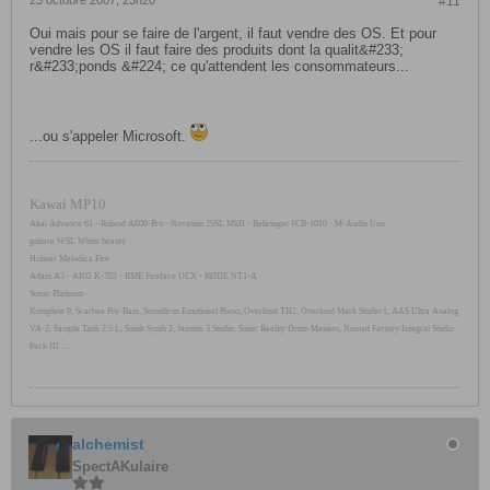
23 octobre 2007, 23h20
#11
Oui mais pour se faire de l'argent, il faut vendre des OS. Et pour
vendre les OS il faut faire des produits dont la qualit&#233;
r&#233;ponds &#224; ce qu'attendent les consommateurs...
...ou s'appeler Microsoft.
Kawai MP10
Akai Advance 61 - Roland A800-Pro - Novation 25SL MkII - Behringer FCB-1010 - M-Audio Uno
guitare WSL White beauty
Hohner Melodica Fire
Adam A5 - AKG K-702 - RME Fireface UCX - RØDE NT1-A
Sonar Platinum
Komplete 9, Scarbee Pre-Bass, Soundiron Emotional Piano, Overloud TH2, Overloud Mark Studio 1, AAS Ultra Analog
VA-2, Sample Tank 2.5 L, Sonik Synth 2, Jamstix 3 Studio, Sonic Reality Drum Masters, Nomad Factory Integral Studio
Pack III ...
alchemist
SpectAKulaire