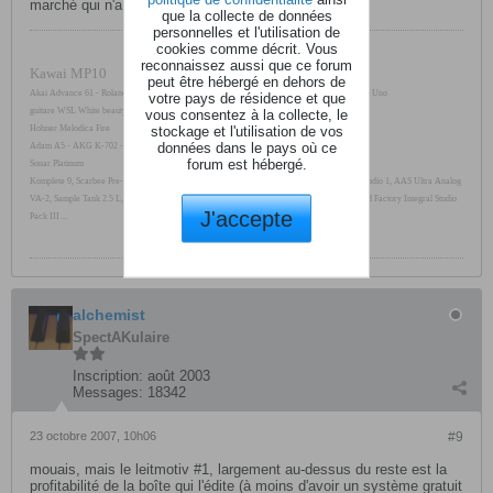
marché qui n'a pas de marge d'évolution.
que la collecte de données
personnelles et l'utilisation de
cookies comme décrit. Vous
reconnaissez aussi que ce forum
Kawai MP10
peut être hébergé en dehors de
Akai Advance 61 - Roland A800-Pro - Novation 25SL MkII - Behringer FCB-1010 - M-Audio Uno
votre pays de résidence et que
guitare WSL White beauty
vous consentez à la collecte, le
stockage et l'utilisation de vos
Hohner Melodica Fire
données dans le pays où ce
Adam A5 - AKG K-702 - RME Fireface UCX - RØDE NT1-A
forum est hébergé.
Sonar Platinum
Komplete 9, Scarbee Pre-Bass, Soundiron Emotional Piano, Overloud TH2, Overloud Mark Studio 1, AAS Ultra Analog
VA-2, Sample Tank 2.5 L, Sonik Synth 2, Jamstix 3 Studio, Sonic Reality Drum Masters, Nomad Factory Integral Studio
J'accepte
Pack III ...
alchemist
SpectAKulaire
Inscription:
août 2003
Messages:
18342
23 octobre 2007, 10h06
#9
mouais, mais le leitmotiv #1, largement au-dessus du reste est la
profitabilité de la boîte qui l'édite (à moins d'avoir un système gratuit