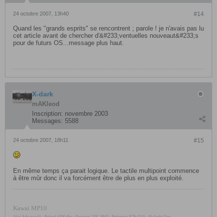
24 octobre 2007, 13h40
#14
Quand les "grands esprits" se rencontrent ; parole ! je n'avais pas lu
cet article avant de chercher d'&#233;ventuelles nouveaut&#233;s
pour de futurs OS...message plus haut.
X-dark
mAKleod
Inscription:
novembre 2003
Messages:
5588
24 octobre 2007, 18h11
#15
En même temps ça parait logique. Le tactile multipoint commence
à être mûr donc il va forcément être de plus en plus exploité.
Kawai MP10
Akai Advance 61 - Roland A800-Pro - Novation 25SL MkII - Behringer FCB-1010 - M-Audio Uno