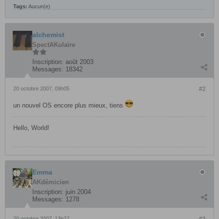
Tags:
Aucun(e)
alchemist
SpectAKulaire
Inscription:
août 2003
Messages:
18342
20 octobre 2007, 09h05
#2
un nouvel OS encore plus mieux, tiens
Hello, World!
Emma
AKdémicien
Inscription:
juin 2004
Messages:
1278
20 octobre 2007, 13h27