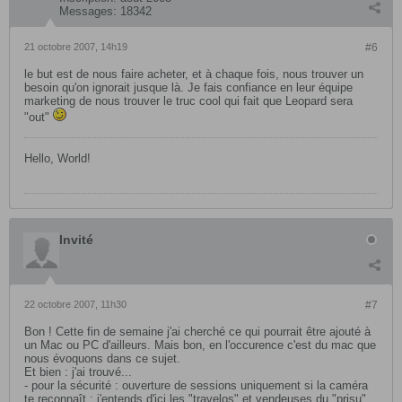
Messages:
18342
21 octobre 2007, 14h19
#6
le but est de nous faire acheter, et à chaque fois, nous trouver un
besoin qu'on ignorait jusque là. Je fais confiance en leur équipe
marketing de nous trouver le truc cool qui fait que Leopard sera
"out"
Hello, World!
Invité
22 octobre 2007, 11h30
#7
Bon ! Cette fin de semaine j'ai cherché ce qui pourrait être ajouté à
un Mac ou PC d'ailleurs. Mais bon, en l'occurence c'est du mac que
nous évoquons dans ce sujet.
Et bien : j'ai trouvé...
- pour la sécurité : ouverture de sessions uniquement si la caméra
te reconnaît ; j'entends d'ici les "travelos" et vendeuses du "prisu"