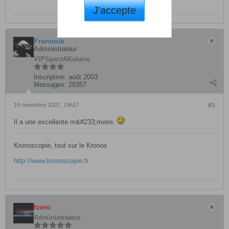
J'accepte
Francois
Administrateur
VIP
SpectAKulaire
Inscription:
août 2003
Messages:
28357
19 novembre 2007, 19h17
#5
Il a une excellente m&#233;moire.
Kronoscopie, tout sur le Kronos
http://www.kronoscopie.fr
fzero
Administrateur