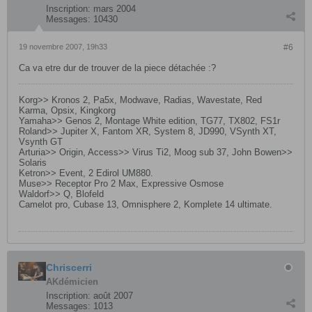
Inscription:
mars 2004
Messages:
10430
19 novembre 2007, 19h33
#6
Ca va etre dur de trouver de la piece détachée :?
Korg>> Kronos 2, Pa5x, Modwave, Radias, Wavestate, Red
Karma, Opsix, Kingkorg
Yamaha>> Genos 2, Montage White edition, TG77, TX802, FS1r
Roland>> Jupiter X, Fantom XR, System 8, JD990, VSynth XT,
Vsynth GT
Arturia>> Origin, Access>> Virus Ti2, Moog sub 37, John Bowen>>
Solaris
Ketron>> Event, 2 Edirol UM880.
Muse>> Receptor Pro 2 Max, Expressive Osmose
Waldorf>> Q, Blofeld
Camelot pro, Cubase 13, Omnisphere 2, Komplete 14 ultimate.
Chriscerri
AKdémicien
Inscription:
août 2007
Messages:
1013