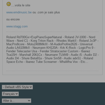
....voila le site
www.emdmusic.be
ou .com je sais plus
ou encore
www.stagg.com
Roland Rd700Gx+ExpPianoSuperNatural - Roland JV-1000 - Nord
Wave - Nord C1 - Korg Triton Rack - Rhodes MarkII - Roland Jx3P -
MacPro8core - Motu2408MkIII - M-AudioProfire2626 - Universal
Audio LA610MkII - Neumann KH120A - Krk K-Rock - LogicPro 9 -
Fender Telecaster Usa - Fender Stratocaster Custom - Ibanez
Tsa15H - Marshall 2061Cx - Neumann TLM49 - Audix i5 - Audix D2 -
Audix D4 - Shure Beta91a - Shure Sm58 - Audix adx51 - Roland
Space Echo - Ibanez Tube Screamer - WhaWha Vox - Etc...