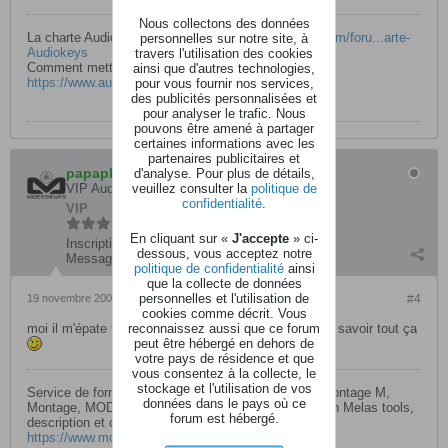
Nous collectons des données
La charte Audiokeys :
https://www.audiokeys.net/forum/foru...arte-
personnelles sur notre site, à
Audiokeys
travers l'utilisation des cookies
Comment mettre un avatar :
ainsi que d'autres technologies,
https://www.audiokeys.net/forum/foru...ttre-un-avatar
pour vous fournir nos services,
des publicités personnalisées et
pour analyser le trafic. Nous
pouvons être amené à partager
certaines informations avec les
partenaires publicitaires et
papaphoenix
d'analyse. Pour plus de détails,
veuillez consulter la
politique de
VIP AudioKeys
confidentialité
.
VIP
En cliquant sur «
J'accepte
» ci-
Inscription:
novembre 2003
dessous, vous acceptez notre
Messages:
27722
politique de confidentialité
ainsi
que la collecte de données
personnelles et l'utilisation de
19 novembre 2007, 18h40
#4
cookies comme décrit. Vous
reconnaissez aussi que ce forum
moi il m'épate toujours François, comment il fait pour savoir tout ça
peut être hébergé en dehors de
votre pays de résidence et que
vous consentez à la collecte, le
stockage et l'utilisation de vos
Service de formation en ligne par visio conférence Montage M,
données dans le pays où ce
Montage, MODX’s Série CK et YC /Camelot Pro/John Melas tools,
forum est hébergé.
description et conditions générales de vente
https://www.moessieurs.com/webinar-fr.html