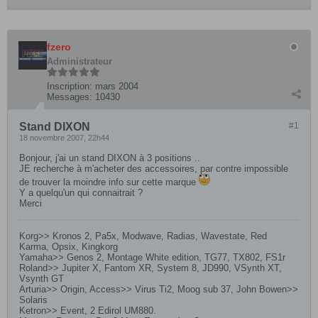
fzero
Administrateur
Inscription:
mars 2004
Messages:
10430
Stand DIXON
#1
18 novembre 2007, 22h44
Bonjour, j'ai un stand DIXON à 3 positions ..
JE recherche à m'acheter des accessoires, par contre impossible
de trouver la moindre info sur cette marque
Y a quelqu'un qui connaitrait ?
Merci
Korg>> Kronos 2, Pa5x, Modwave, Radias, Wavestate, Red
Karma, Opsix, Kingkorg
Yamaha>> Genos 2, Montage White edition, TG77, TX802, FS1r
Roland>> Jupiter X, Fantom XR, System 8, JD990, VSynth XT,
Vsynth GT
Arturia>> Origin, Access>> Virus Ti2, Moog sub 37, John Bowen>>
Solaris
Ketron>> Event, 2 Edirol UM880.