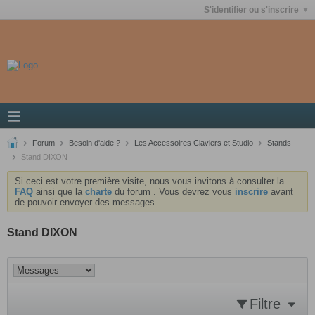
S'identifier ou s'inscrire
Forum
Besoin d'aide ?
Les Accessoires Claviers et Studio
Stands
Stand DIXON
Si ceci est votre première visite, nous vous invitons à consulter la
FAQ
ainsi que la
charte
du forum . Vous devrez vous
inscrire
avant
de pouvoir envoyer des messages.
Stand DIXON
Filtre