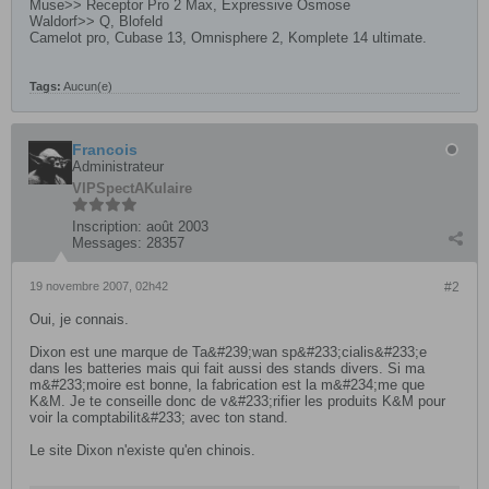
Muse>> Receptor Pro 2 Max, Expressive Osmose
Waldorf>> Q, Blofeld
Camelot pro, Cubase 13, Omnisphere 2, Komplete 14 ultimate.
Tags:
Aucun(e)
Francois
Administrateur
VIP
SpectAKulaire
Inscription:
août 2003
Messages:
28357
19 novembre 2007, 02h42
#2
Oui, je connais.
Dixon est une marque de Ta&#239;wan sp&#233;cialis&#233;e
dans les batteries mais qui fait aussi des stands divers. Si ma
m&#233;moire est bonne, la fabrication est la m&#234;me que
K&M. Je te conseille donc de v&#233;rifier les produits K&M pour
voir la comptabilit&#233; avec ton stand.
Le site Dixon n'existe qu'en chinois.