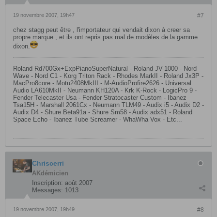
19 novembre 2007, 19h47
#7
chez stagg peut être , l'importateur qui vendait dixon à creer sa
propre marque , et ils ont repris pas mal de modèles de la gamme
dixon.
Roland Rd700Gx+ExpPianoSuperNatural - Roland JV-1000 - Nord
Wave - Nord C1 - Korg Triton Rack - Rhodes MarkII - Roland Jx3P -
MacPro8core - Motu2408MkIII - M-AudioProfire2626 - Universal
Audio LA610MkII - Neumann KH120A - Krk K-Rock - LogicPro 9 -
Fender Telecaster Usa - Fender Stratocaster Custom - Ibanez
Tsa15H - Marshall 2061Cx - Neumann TLM49 - Audix i5 - Audix D2 -
Audix D4 - Shure Beta91a - Shure Sm58 - Audix adx51 - Roland
Space Echo - Ibanez Tube Screamer - WhaWha Vox - Etc...
Chriscerri
AKdémicien
Inscription:
août 2007
Messages:
1013
19 novembre 2007, 19h49
#8