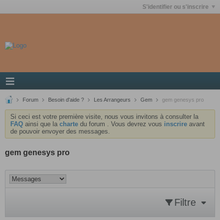
S'identifier ou s'inscrire
Forum
Besoin d'aide ?
Les Arrangeurs
Gem
gem genesys pro
Si ceci est votre première visite, nous vous invitons à consulter la
FAQ
ainsi que la
charte
du forum . Vous devrez vous
inscrire
avant
de pouvoir envoyer des messages.
gem genesys pro
Filtre