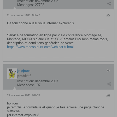
Inscription:
novembre 2003
Messages:
27722
26 novembre 2011, 08h27
#5
Ca fonctionne aussi sous internet explorer 8.
Service de formation en ligne par visio conférence Montage M,
Montage, MODX’s Série CK et YC /Camelot Pro/John Melas tools,
description et conditions générales de vente
https://www.moessieurs.com/webinar-fr.html
jnpjean
proAKtif
Inscription:
décembre 2007
Messages:
107
27 novembre 2011, 07h55
#6
bonjour
je remplis le formulaire et quand je fais envoie une page blanche
s'affiche
j'ai internet expolrer 8