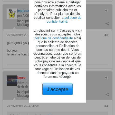
pouvons être amené à partager
certaines informations avec les
partenaires publicitaires et
jnpjean
d'analyse. Pour plus de détails,
proAKtif
veuillez consulter la
politique de
Inscription:
décembre 2007
confidentialité
.
Messages:
107
En cliquant sur «
J'accepte
» ci-
dessous, vous acceptez notre
26 novembre 2011, 08h21
#3
politique de confidentialité
ainsi
que la collecte de données
gem genesys pro
personnelles et l'utilisation de
cookies comme décrit. Vous
bonjour
reconnaissez aussi que ce forum
le lien ne fonctionne pas
peut être hébergé en dehors de
votre pays de résidence et que
vous consentez à la collecte, le
stockage et l'utilisation de vos
données dans le pays où ce
forum est hébergé.
fzero
Administrateur
J'accepte
Inscription:
mars 2004
Messages:
10430
26 novembre 2011, 08h24
#4