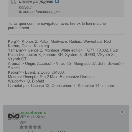
Envoyé par
jnpjean
bonjour
le lien ne fonctionne pas
Tu as quoi comme navigateur, avec firefox le lien marche
parfaitement .
Korg>> Kronos 2, Pa5x, Modwave, Radias, Wavestate, Red
Karma, Opsix, Kingkorg
Yamaha>> Genos 2, Montage White edition, TG77, TX802, FS1r
Roland>> Jupiter X, Fantom XR, System 8, JD990, VSynth XT,
Vsynth GT
Arturia>> Origin, Access>> Virus Ti2, Moog sub 37, John Bowen>>
Solaris
Ketron>> Event, 2 Edirol UM880.
Muse>> Receptor Pro 2 Max, Expressive Osmose
Waldorf>> Q, Blofeld
Camelot pro, Cubase 13, Omnisphere 2, Komplete 14 ultimate.
papaphoenix
VIP AudioKeys
VIP