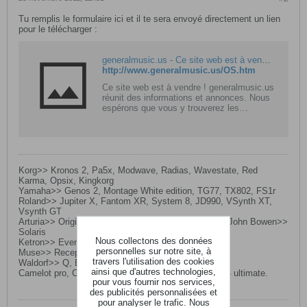
Tu remplis le formulaire ici et il te sera envoyé directement un lien
pour le télécharger :
generalmusic.us - Ce site web est à vendre ! - Ressources et information concernant generalmusic Resources and Information.
http://www.generalmusic.us/OS.htm
Ce site web est à vendre ! generalmusic.us
réunit des informations et annonces. Nous
espérons que vous y trouverez les
informations que vous recherchez !
Korg>> Kronos 2, Pa5x, Modwave, Radias, Wavestate, Red
Karma, Opsix, Kingkorg
Yamaha>> Genos 2, Montage White edition, TG77, TX802, FS1r
Roland>> Jupiter X, Fantom XR, System 8, JD990, VSynth XT,
Vsynth GT
Arturia>> Origin, Access>> Virus Ti2, Moog sub 37, John Bowen>>
Solaris
Nous collectons des données
Ketron>> Event, 2 Edirol UM880.
personnelles sur notre site, à
Muse>> Receptor Pro 2 Max, Expressive Osmose
travers l'utilisation des cookies
Waldorf>> Q, Blofeld
ainsi que d'autres technologies,
Camelot pro, Cubase 13, Omnisphere 2, Komplete 14 ultimate.
pour vous fournir nos services,
des publicités personnalisées et
pour analyser le trafic. Nous