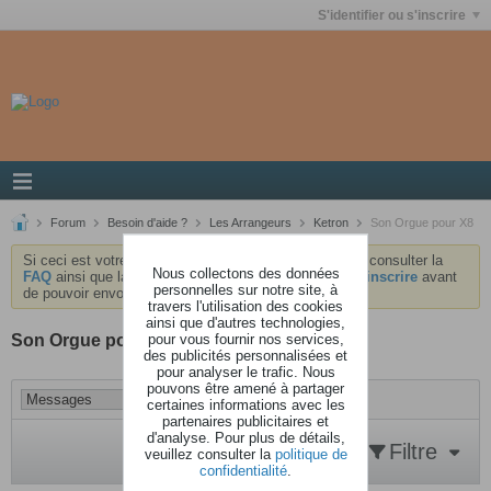
S'identifier ou s'inscrire
Forum
Besoin d'aide ?
Les Arrangeurs
Ketron
Son Orgue pour X8
Si ceci est votre première visite, nous vous invitons à consulter la
Nous collectons des données
FAQ
ainsi que la
charte
du forum . Vous devrez vous
inscrire
avant
personnelles sur notre site, à
de pouvoir envoyer des messages.
travers l'utilisation des cookies
ainsi que d'autres technologies,
pour vous fournir nos services,
Son Orgue pour X8
des publicités personnalisées et
pour analyser le trafic. Nous
pouvons être amené à partager
certaines informations avec les
partenaires publicitaires et
d'analyse. Pour plus de détails,
Filtre
veuillez consulter la
politique de
confidentialité
.