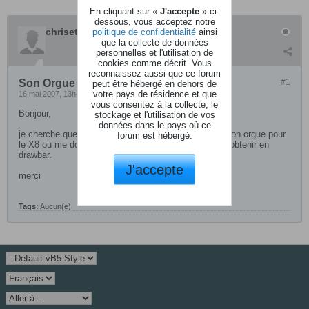
En cliquant sur «
J'accepte
» ci-
dessous, vous acceptez notre
chrisetmic
politique de confidentialité
ainsi
que la collecte de données
personnelles et l'utilisation de
cookies comme décrit. Vous
reconnaissez aussi que ce forum
Son Orgue pour X8
#1
peut être hébergé en dehors de
votre pays de résidence et que
16 mai 2007, 13h41
vous consentez à la collecte, le
Bonjour,
stockage et l'utilisation de vos
données dans le pays où ce
je cherche quelqu'un qui pourrais me donner un bon son orgue pour
forum est hébergé.
le X8 ou me donner des parametres à régler afin de l'obtenir en
drawbar.
J'accepte
merci
Tags:
Aucun(e)