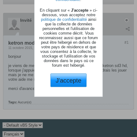
En cliquant sur «
J'accepte
» ci-
dessous, vous acceptez notre
politique de confidentialité
ainsi
Invité
que la collecte de données
personnelles et l'utilisation de
cookies comme décrit. Vous
reconnaissez aussi que ce forum
peut être hébergé en dehors de
ketron module sd3 hd
#1
votre pays de résidence et que
11 octobre 2015, 18h48
vous consentez à la collecte, le
stockage et l'utilisation de vos
bonjour
données dans le pays où ce
forum est hébergé.
je viens de mettre sur une clé usb des styles pour le ketron sd3 hd,
lorsque j'appuie sur usb je les vois maintenant je voudrais les jouer
mais je ne me rappelle pas la manipulation
J'accepte
votre aide me serait précieuse
merci d'avance
Tags:
Aucun(e)