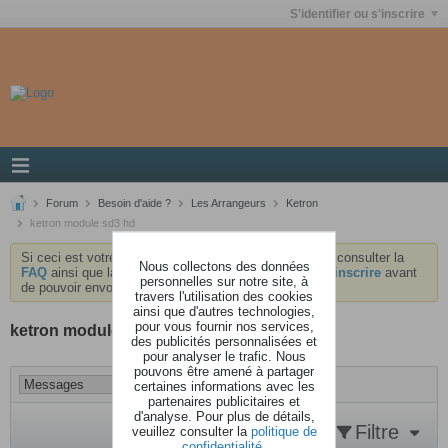
S'identifier ou s'inscrire
Forum
Besoin d'aide ?
Les Arrangeurs
Ketron
ketron module sd3 hd
Si ceci est votre première visite, nous vous invitons à consulter la
Nous collectons des données
FAQ
ainsi que la
charte
du forum . Vous devrez vous
inscrire
avant
personnelles sur notre site, à
de pouvoir envoyer des messages.
travers l'utilisation des cookies
ainsi que d'autres technologies,
pour vous fournir nos services,
ketron module sd3 hd
des publicités personnalisées et
pour analyser le trafic. Nous
pouvons être amené à partager
certaines informations avec les
partenaires publicitaires et
d'analyse. Pour plus de détails,
Filtre
veuillez consulter la
politique de
confidentialité
.