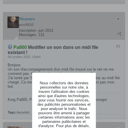
Rhamov
proAKtif
Inscription:
juin 2013
Messages:
131
#1
Pa800
Modifier un son dans un midi file
existant !
08 octobre 2022, 10h04
Bonjour,
Un son d'accompagnement d'un midi file trouvé sur le net ne me
convient pas. Comment le remplacer par un autre ?
J'ai tenté par Séquencer + record, mais je n'accède plus au midi file
chargé. Ca me propose d'en créer un nouveau. Là n'est pas mon
Nous collectons des données
but.
personnelles sur notre site, à
travers l'utilisation des cookies
ainsi que d'autres technologies,
Korg Pa800, Pa900, Hammond XB1 - Capbreton - Hossegor
pour vous fournir nos services,
des publicités personnalisées et
pour analyser le trafic. Nous
Tags:
Aucun(e)
pouvons être amené à partager
certaines informations avec les
partenaires publicitaires et
d'analyse. Pour plus de détails,