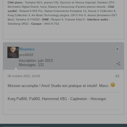
Côté piano :
Yamaha N1X, pianos VSL Syncron et Vienna Imperial, Garritan CFX,
Bechstein Digital Grand, Ivory, Galaxy et beaucoup d’autres pianos virtuels -
Côté
synthé :
Roland A-500 Pro, Native-Instruments Komplete 13, Arturia V Collection 9,
Korg Collection 3, Air Music Technology plugins, OP-X Pro II, dexed (émulateur DX7
libre), Yamaha S-YXG50 -
DAW :
Reaper 6, Cubase Artist 9 -
Interface audio :
Steinberg UR22 -
Casque :
AKG K-702
Rhamov
proAKtif
Inscription:
juin 2013
Messages:
131
08 octobre 2022, 11h18
#3
Mission accomplie ! Anvil Studio est pratique et intuitif. Merci.
Korg Pa800, Pa900, Hammond XB1 - Capbreton - Hossegor