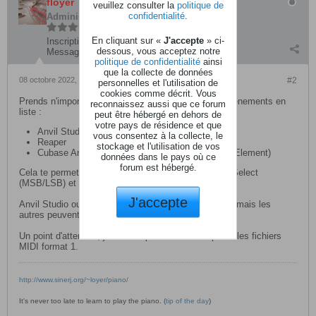
floyer
veuillez consulter la
politique de
confidentialité
.
Administrateur
En cliquant sur «
J'accepte
» ci-
Inscription:
avril 2016
dessous, vous acceptez notre
Messages:
6547
politique de confidentialité
ainsi
que la collecte de données
08 octobre 2022, 10h15
#2
personnelles et l'utilisation de
cookies comme décrit. Vous
Prends n'importe quel éditeur MIDI qui affiche les événements en
reconnaissez aussi que ce forum
liste :
peut être hébergé en dehors de
votre pays de résidence et que
Anvil Studio (gratuit)
vous consentez à la collecte, le
Reaper
stockage et l'utilisation de vos
Cubase Artist (pas d'éditeur en liste sur Cubase Element)
données dans le pays où ce
forum est hébergé.
Cela te permettra de modifier les évenements Bank Select
(MSB/LSB) et Program Change.
J'accepte
Anvil Studio ouvre et enregistre nativement du MIDI, mais les
autres peuvent importer ou exporter en MIDI.
Un point d'attention, je ne sais pas si le Pa800 prend les fichiers
MIDI format 1.
http://www.sinerj.org/~loyer/piano/
It's never too late to learn to play the piano. (
tip of the day
)