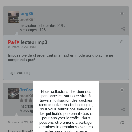
korg85
proAKtif
Inscription:
décembre 2017
Messages:
123
Pa4X
lecteur mp3
#1
05 mars 2023, 10h15
Impossible de charger certains mp3 en mode song play! je ne
comprends pas!
Tags:
Aucun(e)
JerCaz
Nous collectons des données
personnelles sur notre site, à
proAKtif
travers l'utilisation des cookies
ainsi que d'autres technologies,
Inscription:
mars 2022
pour vous fournir nos services,
Messages:
217
des publicités personnalisées et
pour analyser le trafic. Nous
pouvons être amené à partager
05 mars 2023, 10h24
#2
certaines informations avec les
partenaires publicitaires et
Bonjour Korg85,