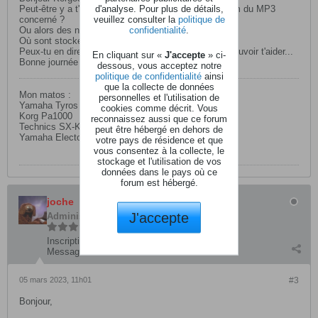
d'analyse. Pour plus de détails,
Peut-être y a t'il des caractères spéciaux dans le nom du MP3
veuillez consulter la
politique de
concerné ?
confidentialité
.
Ou alors des noms de fichiers trop longs ?
Où sont stockés ces MP3 ?
Peux-tu en dire un peu plus, car là, c'est light pour pouvoir t'aider...
En cliquant sur «
J'accepte
» ci-
Bonne journée et bon dimanche
dessous, vous acceptez notre
politique de confidentialité
ainsi
que la collecte de données
Mon matos :
personnelles et l'utilisation de
Yamaha Tyros 5/76
cookies comme décrit. Vous
Korg Pa1000
reconnaissez aussi que ce forum
Technics SX-KN7000
peut être hébergé en dehors de
Yamaha Electone HX-1
votre pays de résidence et que
vous consentez à la collecte, le
stockage et l'utilisation de vos
données dans le pays où ce
forum est hébergé.
joche
J'accepte
Administrateur
Inscription:
mars 2004
Messages:
6768
05 mars 2023, 11h01
#3
Bonjour,