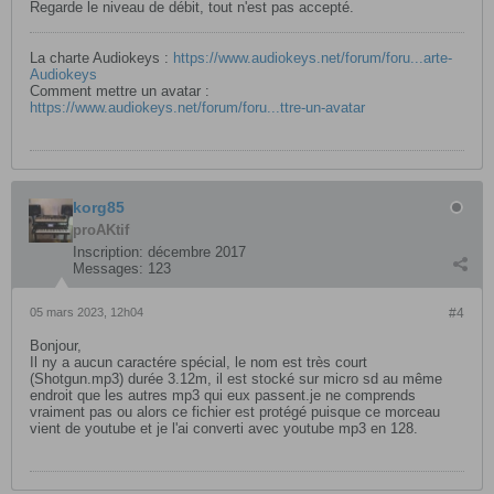
Regarde le niveau de débit, tout n'est pas accepté.
La charte Audiokeys :
https://www.audiokeys.net/forum/foru...arte-
Audiokeys
Comment mettre un avatar :
https://www.audiokeys.net/forum/foru...ttre-un-avatar
korg85
proAKtif
Inscription:
décembre 2017
Messages:
123
05 mars 2023, 12h04
#4
Bonjour,
Il ny a aucun caractére spécial, le nom est très court
(Shotgun.mp3) durée 3.12m, il est stocké sur micro sd au même
endroit que les autres mp3 qui eux passent.je ne comprends
vraiment pas ou alors ce fichier est protégé puisque ce morceau
vient de youtube et je l'ai converti avec youtube mp3 en 128.