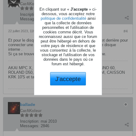
CarAKoleur
En cliquant sur «
J'accepte
» ci-
dessous, vous acceptez notre
Inscription:
février 2006
politique de confidentialité
ainsi
Messages:
2516
que la collecte de données
personnelles et l'utilisation de
22 juillet 2023, 11h12
#4
cookies comme décrit. Vous
reconnaissez aussi que ce forum
Et pour le disque dur tu as des prises usb en façade et derrière pour
peut être hébergé en dehors de
connecter une grosse clé usb, c’est bien mieux que le disque
votre pays de résidence et que
interne .
vous consentez à la collecte, le
Si ça se trouve tu peux même brancher un ssd externe.
stockage et l'utilisation de vos
données dans le pays où ce
forum est hébergé.
AKAI MPC X, DEXIBELL VIVO S7 PRO,ROLAND JUNO 60,
ROLAND D50,SOLINA BEHRINGER,YAMAHA HS80M, CAISSON
KRK 10'S et table de mixage YAMAHA MG10XU.
J'accepte
ballade
CarAKoleur
Inscription:
mai 2010
Messages:
2846