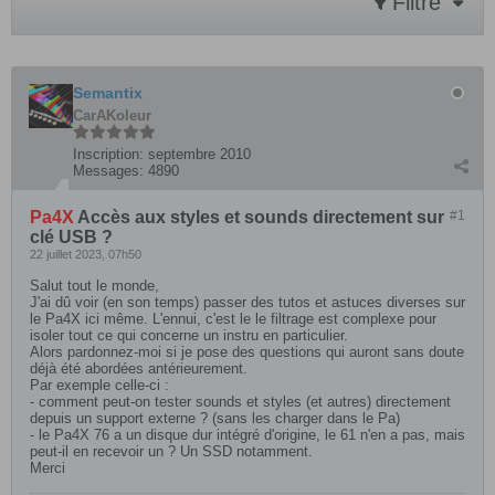
Filtre
Semantix
CarAKoleur
Inscription:
septembre 2010
Messages:
4890
Pa4X
Accès aux styles et sounds directement sur
#1
clé USB ?
22 juillet 2023, 07h50
Salut tout le monde,
J'ai dû voir (en son temps) passer des tutos et astuces diverses sur
le Pa4X ici même. L'ennui, c'est le le filtrage est complexe pour
isoler tout ce qui concerne un instru en particulier.
Alors pardonnez-moi si je pose des questions qui auront sans doute
déjà été abordées antérieurement.
Par exemple celle-ci :
- comment peut-on tester sounds et styles (et autres) directement
depuis un support externe ? (sans les charger dans le Pa)
- le Pa4X 76 a un disque dur intégré d'origine, le 61 n'en a pas, mais
peut-il en recevoir un ? Un SSD notamment.
Merci