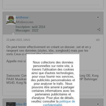
anthour
AKdémicien
Inscription:
août 2014
Messages:
1522
22 juillet 2023, 10h21
#3
On peut tester effectivement en créant un dossier .set et en y
rangeant ses données (styles, kbs, songbook) mais pas les
sons.Ceux-ci doivent être chargés.
Appelle moi si besoin.
Nous collectons des données
personnelles sur notre site, à
travers l'utilisation des cookies
ainsi que d'autres technologies,
Swissonic ControlKey 88,M-Audio MKII 88 touches, Korg I30, Korg
pour vous fournir nos services,
PA4X Musikant 76, table Behringer Xenyx USB2222 HP Behringer
des publicités personnalisées et
MS40, Korg Nanopad, Korg Nanokontrol.
pour analyser le trafic. Nous
pouvons être amené à partager
certaines informations avec les
partenaires publicitaires et
d'analyse. Pour plus de détails,
veuillez consulter la
politique de
kiko 01
confidentialité
.