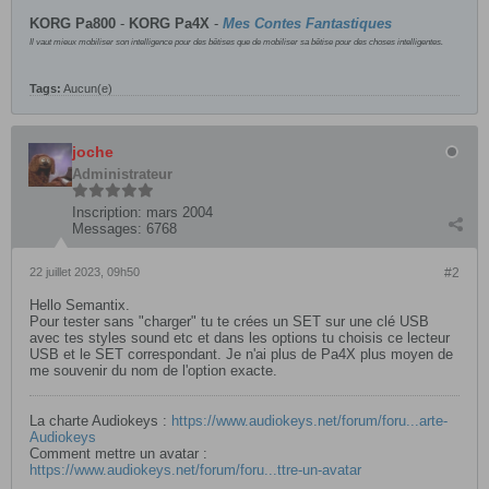
KORG Pa800
-
KORG
Pa4X
-
Mes Contes Fantastiques
Il vaut mieux mobiliser son intelligence pour des bêtises que de mobiliser sa bêtise pour des choses intelligentes.
Tags:
Aucun(e)
joche
Administrateur
Inscription:
mars 2004
Messages:
6768
22 juillet 2023, 09h50
#2
Hello Semantix.
Pour tester sans "charger" tu te crées un SET sur une clé USB
avec tes styles sound etc et dans les options tu choisis ce lecteur
USB et le SET correspondant. Je n'ai plus de Pa4X plus moyen de
me souvenir du nom de l'option exacte.
La charte Audiokeys :
https://www.audiokeys.net/forum/foru...arte-
Audiokeys
Comment mettre un avatar :
https://www.audiokeys.net/forum/foru...ttre-un-avatar