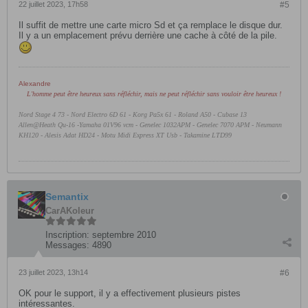
22 juillet 2023, 17h58
#5
Il suffit de mettre une carte micro Sd et ça remplace le disque dur.
Il y a un emplacement prévu derrière une cache à côté de la pile.
Alexandre
L'homme peut être heureux sans réfléchir, mais ne peut réfléchir sans vouloir être heureux !
Nord Stage 4 73 - Nord Electro 6D 61 -
Korg Pa5x 61 - Roland A50 - Cubase 13
Allen@Heath Qu-16 -Yamaha 01V96 vcm - Genelec 1032APM - Genelec 7070 APM - Neumann
KH120 - Alesis Adat HD24 - Motu Midi Express XT Usb - Takamine LTD99
Semantix
CarAKoleur
Inscription:
septembre 2010
Messages:
4890
23 juillet 2023, 13h14
#6
OK pour le support, il y a effectivement plusieurs pistes
intéressantes.