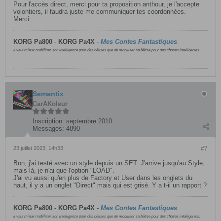
Pour l'accès direct, merci pour ta proposition anthour, je l'accepte
volontiers, il faudra juste me communiquer tes coordonnées.
Merci
KORG Pa800
-
KORG
Pa4X
-
Mes Contes Fantastiques
Il vaut mieux mobiliser son intelligence pour des bêtises que de mobiliser sa bêtise pour des choses intelligentes.
Semantix
CarAKoleur
Inscription:
septembre 2010
Messages:
4890
23 juillet 2023, 14h33
#7
Bon, j'ai testé avec un style depuis un SET. J'arrive jusqu'au Style,
mais là, je n'ai que l'option "LOAD".
J'ai vu aussi qu'en plus de Factory et User dans les onglets du
haut, il y a un onglet "Direct" mais qui est grisé. Y a t-il un rapport ?
KORG Pa800
-
KORG
Pa4X
-
Mes Contes Fantastiques
Il vaut mieux mobiliser son intelligence pour des bêtises que de mobiliser sa bêtise pour des choses intelligentes.