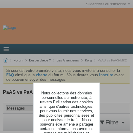
S'identifier ou s'inscrire
Forum
Besoin d'aide ?
Les Arrangeurs
Korg
PaAS vs PaAS-MK2
Si ceci est votre première visite, nous vous invitons à consulter la
FAQ
ainsi que la
charte
du forum . Vous devrez vous
inscrire
avant
de pouvoir envoyer des messages.
PaAS vs PaAS-MK2
Nous collectons des données
personnelles sur notre site, à
travers l'utilisation des cookies
ainsi que d'autres technologies,
pour vous fournir nos services,
des publicités personnalisées et
pour analyser le trafic. Nous
Filtre
pouvons être amené à partager
certaines informations avec les