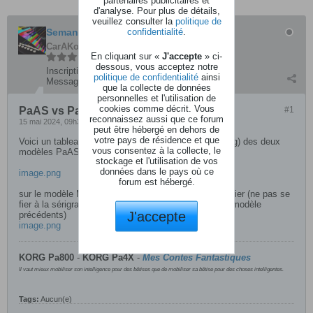
partenaires publicitaires et
d'analyse. Pour plus de détails,
veuillez consulter la
politique de
confidentialité
.
Semantix
CarAKoleur
En cliquant sur «
J'accepte
» ci-
dessous, vous acceptez notre
Inscription:
septembre 2010
politique de confidentialité
ainsi
Messages:
4890
que la collecte de données
personnelles et l'utilisation de
cookies comme décrit. Vous
PaAS vs PaAS-MK2
#1
reconnaissez aussi que ce forum
15 mai 2024, 09h36
peut être hébergé en dehors de
votre pays de résidence et que
Voici un tableau comparatif des caractéristiques (Korg) des deux
vous consentez à la collecte, le
modèles PaAS et PaAS MK2)
stockage et l'utilisation de vos
données dans le pays où ce
image.png
forum est hébergé.
sur le modèle MK2 l'étiquette seule permet de l'identifier (ne pas se
fier à la sérigraphie Korg qui existe déjà sur certains modèle
J'accepte
précédents)
image.png
KORG Pa800
-
KORG
Pa4X
-
Mes Contes Fantastiques
Il vaut mieux mobiliser son intelligence pour des bêtises que de mobiliser sa bêtise pour des choses intelligentes.
Tags:
Aucun(e)