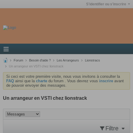
S'identifier ou s'inscrire
Forum
Besoin d'aide ?
Les Arrangeurs
Lionstracs
Un arrangeur en VSTI chez lionstrack
Si ceci est votre première visite, nous vous invitons à consulter la
FAQ
ainsi que la
charte
du forum . Vous devrez vous
inscrire
avant
de pouvoir envoyer des messages.
Un arrangeur en VSTI chez lionstrack
Filtre