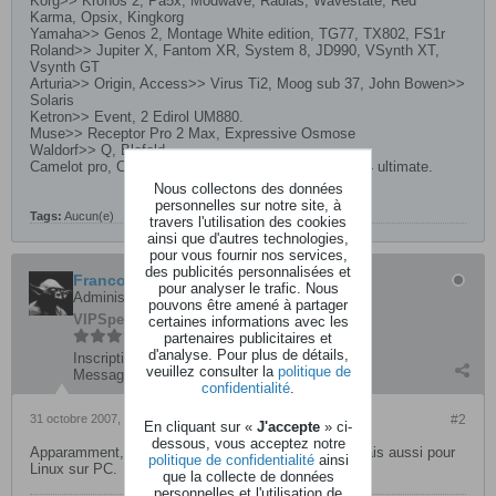
Korg>> Kronos 2, Pa5x, Modwave, Radias, Wavestate, Red
Karma, Opsix, Kingkorg
Yamaha>> Genos 2, Montage White edition, TG77, TX802, FS1r
Roland>> Jupiter X, Fantom XR, System 8, JD990, VSynth XT,
Vsynth GT
Arturia>> Origin, Access>> Virus Ti2, Moog sub 37, John Bowen>>
Solaris
Ketron>> Event, 2 Edirol UM880.
Muse>> Receptor Pro 2 Max, Expressive Osmose
Waldorf>> Q, Blofeld
Camelot pro, Cubase 13, Omnisphere 2, Komplete 14 ultimate.
Nous collectons des données
personnelles sur notre site, à
Tags:
Aucun(e)
travers l'utilisation des cookies
ainsi que d'autres technologies,
pour vous fournir nos services,
des publicités personnalisées et
Francois
pour analyser le trafic. Nous
Administrateur
pouvons être amené à partager
VIP
SpectAKulaire
certaines informations avec les
partenaires publicitaires et
d'analyse. Pour plus de détails,
Inscription:
août 2003
veuillez consulter la
politique de
Messages:
28357
confidentialité
.
31 octobre 2007, 19h08
#2
En cliquant sur «
J'accepte
» ci-
dessous, vous acceptez notre
Apparamment, pas uniquement pour le Lionstracs mais aussi pour
politique de confidentialité
ainsi
Linux sur PC.
que la collecte de données
personnelles et l'utilisation de