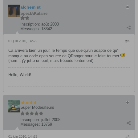
alchemist
SpectAKulaire
Inscription:
août 2003
Messages:
18342
01 juin 2010, 14h22
#4
Ca arrivera bien un jour, le temps que quelqu'un adapte ce qu'il
manque au code open source de QRanger pour le faire tourner
(hem... j'y jette un oeil, mais trèèèès lentement)
Hello, World!
bluedid
Super Modérateurs
Inscription:
juillet 2008
Messages:
13759
01 juin 2010, 14h23
#5