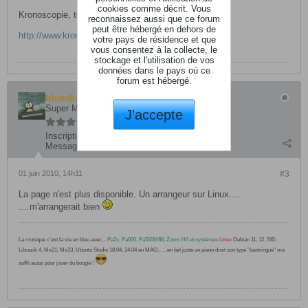
cookies comme décrit. Vous
Kronoscopie, tout sur le Kronos
reconnaissez aussi que ce forum
peut être hébergé en dehors de
http://www.kronoscopie.fr
votre pays de résidence et que
vous consentez à la collecte, le
stockage et l'utilisation de vos
données dans le pays où ce
forum est hébergé.
bluedid
Super Modérateurs
J'accepte
Inscription:
juillet 2008
Messages:
13759
01 juin 2010, 14h11
#3
La page n'est plus disponible. Un arrangeur sur Linux....
....m'arrangerait bien
La musique c'est la vie en bleu avec...
Pa2x, Pa600, Pa500M88, Zoom H6 et systèmes
Linux
Debian 11, 12, SID,
Librazik 4, Mx21, Mx23, Ubuntu Studio 18.04, 24.04 en MAO... ...en fait juste un piano droit son type "bastringue" me
suffit aussi pour jouer du boogie !