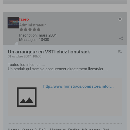
fzero
Administrateur
Inscription:
mars 2004
Messages:
10430
Un arrangeur en VSTI chez lionstrack
#1
31 octobre 2007, 18h58
Toutes les infos ici ....
Un produit qui semble concurencer directement livestyler ...
http://www.lionstracs.com/store/information_pages.php?info_id=34&osCsid=a7b108d300cbbd99e6ae8d4cc704d00e