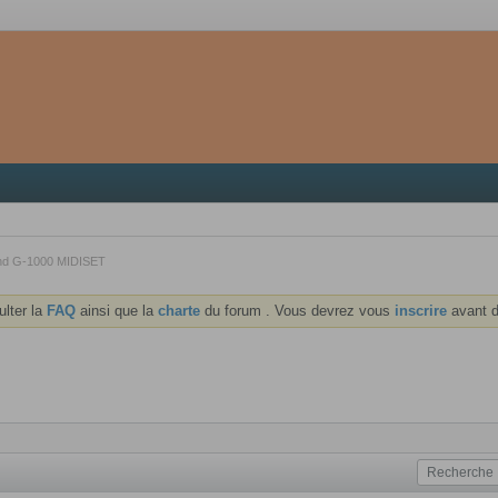
nd G-1000 MIDISET
ulter la
FAQ
ainsi que la
charte
du forum . Vous devrez vous
inscrire
avant d