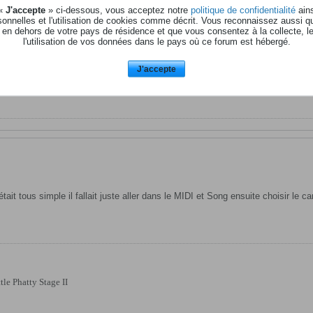
 «
J'accepte
» ci-dessous, vous acceptez notre
politique de confidentialité
ains
onnelles et l'utilisation de cookies comme décrit. Vous reconnaissez aussi q
reams
,
11 août 2009, 16h48
.
 en dehors de votre pays de résidence et que vous consentez à la collecte, l
l'utilisation de vos données dans le pays où ce forum est hébergé.
J'accepte
e Phatty Stage II
 c'était tous simple il fallait juste aller dans le MIDI et Song ensuite choisir le
e Phatty Stage II