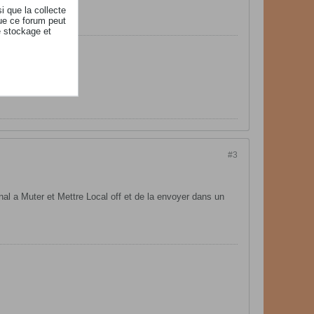
i que la collecte
ue ce forum peut
e stockage et
#3
 canal a Muter et Mettre Local off et de la envoyer dans un