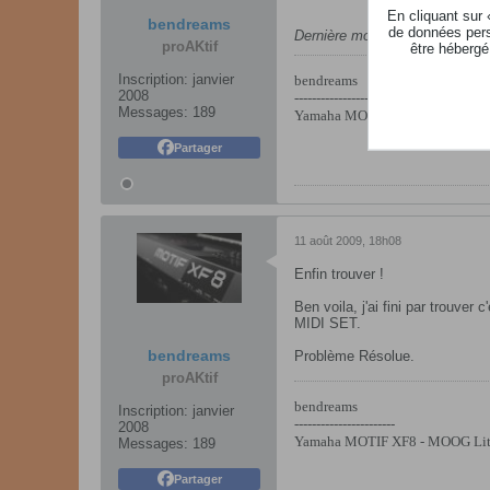
En cliquant sur
bendreams
de données pers
Dernière modification par
bend
proAKtif
être hébergé
Inscription:
janvier
bendreams
2008
-----------------------
Messages:
189
Yamaha MOTIF XF8 - MOOG Littl
Partager
11 août 2009, 18h08
Enfin trouver !
Ben voila, j'ai fini par trouver
MIDI SET.
bendreams
Problème Résolue.
proAKtif
bendreams
Inscription:
janvier
-----------------------
2008
Yamaha MOTIF XF8 - MOOG Littl
Messages:
189
Partager