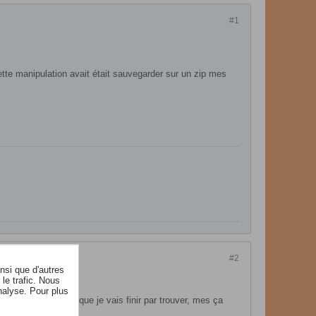
#1
tte manipulation avait était sauvegarder sur un zip mes
#2
insi que d'autres
le trafic. Nous
nalyse. Pour plus
rès clair je pense que je vais finir par trouver, mes ça