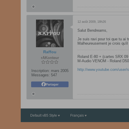
12 août 2009, 18h26
Salut Bendreams,
Je suis ravi pour toi que tu ai
Malheureusement je crois qu'il 
Raffou
Roland E-80 + (cartes SRX 09
rAKonteur
M-Audio VENOM - Roland D50
http://www.youtube.com/user/
Inscription:
mars 2005
Messages:
547
Partager
Default vB5 Style
Français