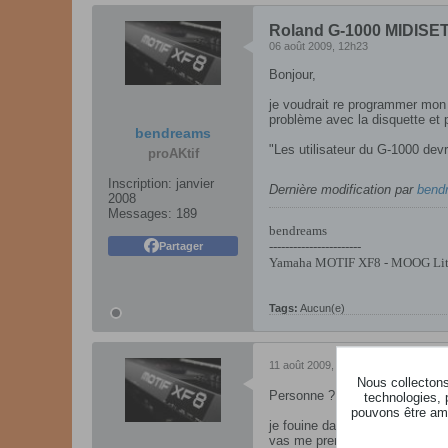
Roland G-1000 MIDISE
06 août 2009, 12h23
Bonjour,
je voudrait re programmer mon 
problème avec la disquette et
bendreams
"Les utilisateur du G-1000 devra
proAKtif
Inscription:
janvier
Dernière modification par
bend
2008
Messages:
189
bendreams
-----------------------
Partager
Yamaha MOTIF XF8 - MOOG Littl
Tags:
Aucun(e)
11 août 2009, 16h42
Nous collectons 
Personne ?
technologies, 
pouvons être ame
je fouine dans le manuel, car e
vas me prendre du temps.