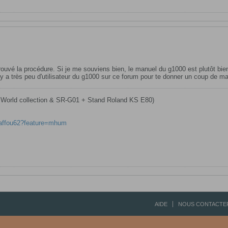
 trouvé la procédure. Si je me souviens bien, le manuel du g1000 est plutôt bien
y a très peu d'utilisateur du g1000 sur ce forum pour te donner un coup de mai
 World collection & SR-G01 + Stand Roland KS E80)
raffou62?feature=mhum
AIDE
NOUS CONTACTE