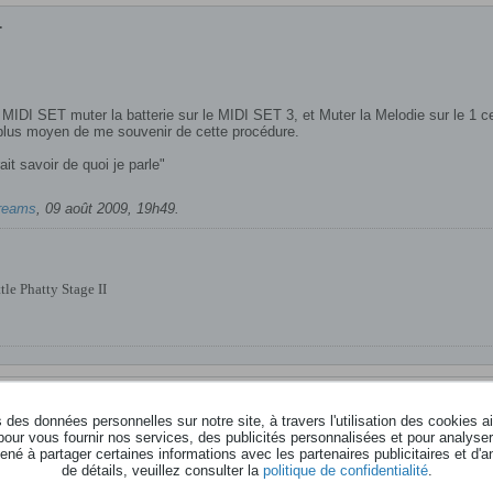
T
MIDI SET muter la batterie sur le MIDI SET 3, et Muter la Melodie sur le 1 ce
 plus moyen de me souvenir de cette procédure.
it savoir de quoi je parle"
reams
,
09 août 2009, 19h49
.
e Phatty Stage II
des données personnelles sur notre site, à travers l'utilisation des cookies a
pour vous fournir nos services, des publicités personnalisées et pour analyser 
né à partager certaines informations avec les partenaires publicitaires et d'a
n faite ce n'est pas moi qui avait faite la procédure, donc comme le manuel et t
de détails, veuillez consulter la
politique de confidentialité
.