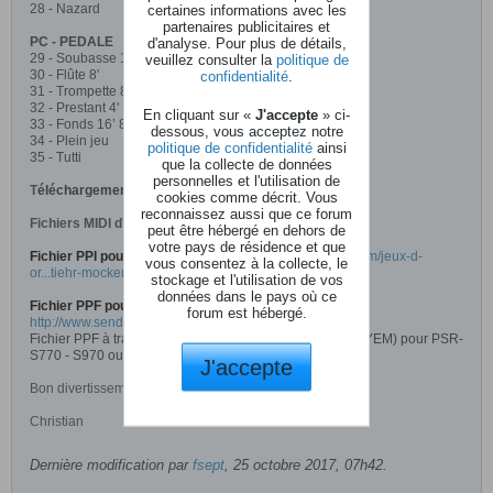
28 - Nazard
certaines informations avec les
partenaires publicitaires et
PC - PEDALE
d'analyse. Pour plus de détails,
29 - Soubasse 16'
veuillez consulter la
politique de
30 - Flûte 8'
confidentialité
.
31 - Trompette 8'
32 - Prestant 4'
En cliquant sur «
J'accepte
» ci-
33 - Fonds 16’ 8’
dessous, vous acceptez notre
34 - Plein jeu
politique de confidentialité
ainsi
35 - Tutti
que la collecte de données
personnelles et l'utilisation de
T
éléchargement :
cookies comme décrit. Vous
reconnaissez aussi que ce forum
Fichiers MIDI d'orgue classique :
Organ songs.rar
peut être hébergé en dehors de
votre pays de résidence et que
Fichier PPI pour PSR-S770, :
http://www.jeuxdorgues.com/jeux-d-
vous consentez à la collecte, le
or...tiehr-mockers/
stockage et l'utilisation de vos
données dans le pays où ce
Fichier PPF pour PSR-S770 - S970 - Tyros 5 :
forum est hébergé.
http://www.sendspace.com/file/e9oe79
Fichier PPF à traiter avec Yamaha Expansion Manager (YEM) pour PSR-
S770 - S970 ou Tyros 5
J'accepte
Bon divertissement
Christian
Dernière modification par
fsept
,
25 octobre 2017, 07h42
.