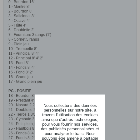
0 - Bourdon 16'
1 - Montre 8'
2 - Bourdon 8'
3 - Salicional 8'
4 - Octave 4'
5 - Flûte 4'
6 - Doublette 2'
7 - Fourniture 3 rangs (1')
8 - Cornet 5 rangs
9 - Plein jeu
10 - Trompette 8'
11 - Principal 8’ 4’
12 - Principal 8’ 4’ 2’
13 - Fond 8’
14 - Fonds 8’ 4’
15 - Fond 8’ 2’
16 - Grand jeu
17 - Grand plein jeu
PC - POSITIF
18 - Bourdon 8'
19 - Prestant 4'
20 - Nasard 2’2/3
Nous collectons des données
21 - Doublette 2'
personnelles sur notre site, à
22 - Tierce 1’3/5
travers l'utilisation des cookies
23 - Cymbale 3 rangs (1/2')
ainsi que d'autres technologies,
24 - Petit plein jeu
pour vous fournir nos services,
25 - Hautbois 8’
des publicités personnalisées et
26 - Fonds 8’ 4’
pour analyser le trafic. Nous
27 - Fonds 8’ 2’
pouvons être amené à partager