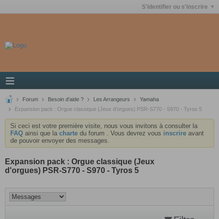
S'identifier ou s'inscrire
Forum
Besoin d'aide ?
Les Arrangeurs
Yamaha
Expansion pack : Orgue classique (Jeux d'orgues) PSR-S770 - S970 - Tyros 5
Si ceci est votre première visite, nous vous invitons à consulter la
FAQ
ainsi que la
charte
du forum . Vous devrez vous
inscrire
avant
de pouvoir envoyer des messages.
Expansion pack : Orgue classique (Jeux
d'orgues) PSR-S770 - S970 - Tyros 5