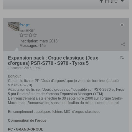
Filtre
fsept
proAKtif
Inscription:
mars 2013
Messages:
145
Expansion pack : Orgue classique (Jeux
#1
d'orgues) PSR-S770 - S970 - Tyros 5
19 octobre 2017, 10h01
Bonjour,
Ci-joint le fichier PPI "Jeux d'orgues" que je viens de terminer (adapté
sur PSR-S770
)
.
Adaptation du fichier "Jeux d'orgues.ppf" possible sur PSR-S970 et Tyros
5 par l'intermédiaire de Yamaha Expansion Manager (YEM).
L’enregistrement a été effectué le 30 septembre 2000 sur l’orgue Stiehr-
Mockers de Romanswiller,
sans modification du milieu sonore naturel.
En complément : quelques fichiers MIDI d'orgue classique.
Composition de l’orgue :
PC - GRAND-ORGUE