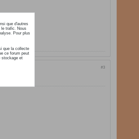
insi que d'autres
le trafic. Nous
nalyse. Pour plus
i que la collecte
ue ce forum peut
e stockage et
#3