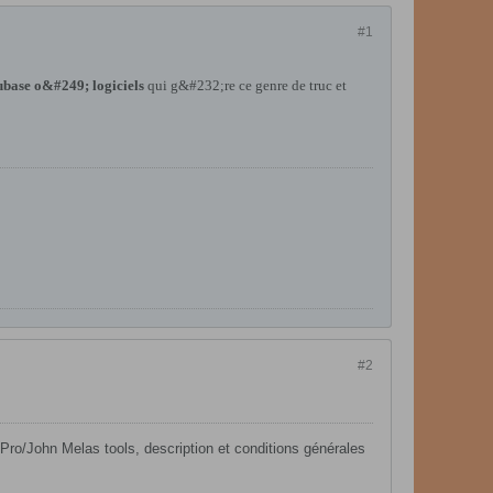
#1
ubase o&#249; logiciels
qui g&#232;re ce genre de truc et
#2
ro/John Melas tools, description et conditions générales