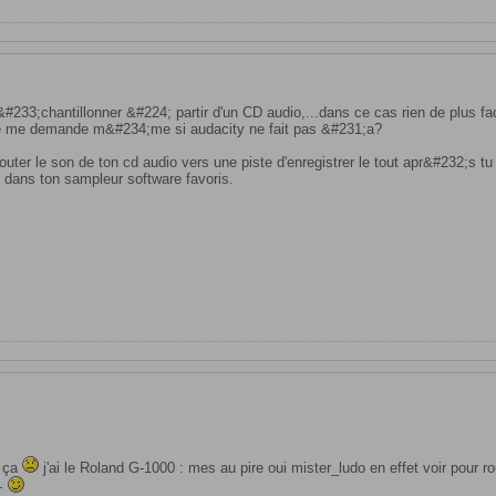
233;chantillonner &#224; partir d'un CD audio,...dans ce cas rien de plus facil
e me demande m&#234;me si audacity ne fait pas &#231;a?
router le son de ton cd audio vers une piste d'enregistrer le tout apr&#232;s t
 dans ton sampleur software favoris.
s ça
j'ai le Roland G-1000 : mes au pire oui mister_ludo en effet voir pour
a+