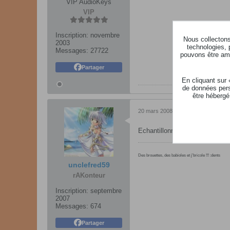
VIP AudioKeys
VIP
Inscription:
novembre
Nous collectons 
2003
technologies, 
Messages:
27722
pouvons être ame
Partager
En cliquant sur
de données pers
être hébergé
20 mars 2008, 16h24
Echantillonner de l'audio à part
Des brouettes, des babioles et j'bricole !!! :dents
unclefred59
rAKonteur
Inscription:
septembre
2007
Messages:
674
Partager