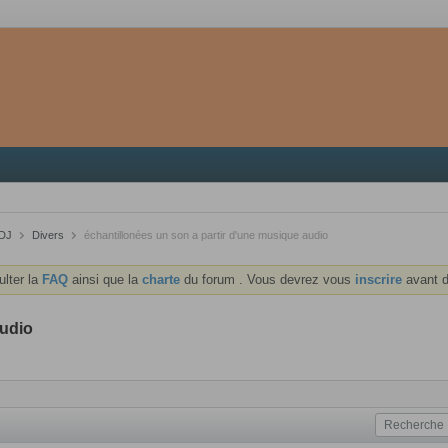
 DJ
Divers
échantillonées un son a partir d'une musique audio
ulter la
FAQ
ainsi que la
charte
du forum . Vous devrez vous
inscrire
avant d
audio