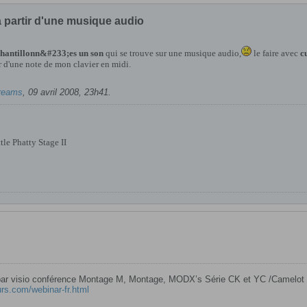
 partir d'une musique audio
antillonn&#233;es un son
qui se trouve sur une musique audio,
le faire avec
c
ir d'une note de mon clavier en midi.
reams
,
09 avril 2008, 23h41
.
e Phatty Stage II
 par visio conférence Montage M, Montage, MODX’s Série CK et YC /Camelot P
rs.com/webinar-fr.html