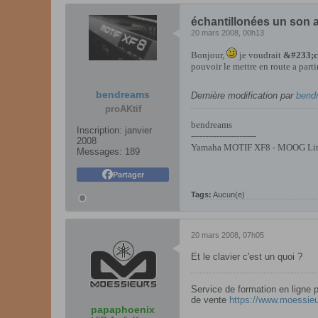
échantillonées un son a
20 mars 2008, 00h13
Bonjour,
je voudrait
&#233;ch
pouvoir le mettre en route a part
bendreams
Dernière modification par
bend
proAKtif
bendreams
Inscription:
janvier
-----------------------
2008
Yamaha MOTIF XF8 - MOOG Littl
Messages:
189
Partager
Tags:
Aucun(e)
20 mars 2008, 07h05
Et le clavier c'est un quoi ?
Service de formation en ligne
de vente
https://www.moessieu
papaphoenix