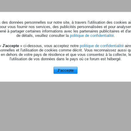
des données personnelles sur notre site, à travers l'utilisation des cookies a
pour vous fournir nos services, des publicités personnalisées et pour analyser 
né à partager certaines informations avec les partenaires publicitaires et d'a
de détails, veuillez consulter la
politique de confidentialité
.
 «
J'accepte
» ci-dessous, vous acceptez notre
politique de confidentialité
ains
onnelles et l'utilisation de cookies comme décrit. Vous reconnaissez aussi q
 en dehors de votre pays de résidence et que vous consentez à la collecte, l
l'utilisation de vos données dans le pays où ce forum est hébergé.
J'accepte
ir de quoi, ( un cd, une platine, un triangle )
.