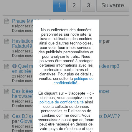
1
2
3
Suivante
Phase MWM
par
Giova.44
8 réponses
249 vues
0 réactions
Nous collectons des données
Dernier message
11 juin 2022, 11h41
personnelles sur notre site, à
travers l'utilisation des cookies
Hesitation entre tb3 Roland et td3 behinger
par
ainsi que d'autres technologies,
Fafadu49
pour vous fournir nos services,
3 réponses
183 vues
0 réactions
des publicités personnalisées et
Dernier message
23 décembre 2019, 18h12
pour analyser le trafic. Nous
pouvons être amené à partager
certaines informations avec les
Quel matos minimal et efficace pour lire des mp3
partenaires publicitaires et
en soirée DJ?
par
RD5
d'analyse. Pour plus de détails,
23 réponses
355 vues
0 réactions
veuillez consulter la
politique de
Dernier message
15 août 2019, 10h17
confidentialité
.
Des idées de modeles pour un petit sequencer
En cliquant sur «
J'accepte
» ci-
hardware?
par
erval
dessous, vous acceptez notre
8 réponses
123 vues
0 réactions
politique de confidentialité
ainsi
Dernier message
18 juillet 2019, 18h20
que la collecte de données
personnelles et l'utilisation de
cookies comme décrit. Vous
Ces DJ's qui nous (me) faisaient rêver sans DAW??
reconnaissez aussi que ce forum
par
Giova.44
peut être hébergé en dehors de
8 réponses
192 vues
0 réactions
votre pays de résidence et que
Dernier message
26 avril 2019, 08h28