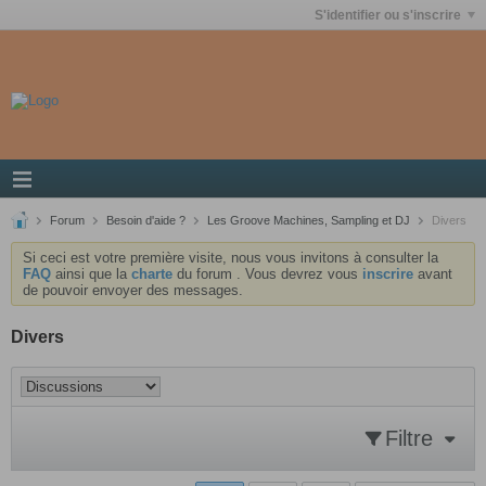
S'identifier ou s'inscrire
Forum
Besoin d'aide ?
Les Groove Machines, Sampling et DJ
Divers
Si ceci est votre première visite, nous vous invitons à consulter la
FAQ
ainsi que la
charte
du forum . Vous devrez vous
inscrire
avant
de pouvoir envoyer des messages.
Divers
Filtre