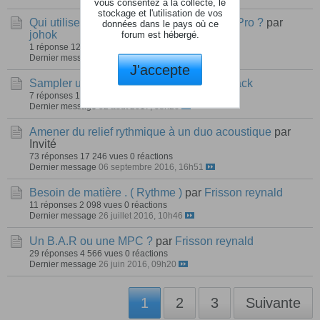
vous consentez à la collecte, le
stockage et l'utilisation de vos
Qui utilise le controleur Numark Mixtrack Pro ?
par
données dans le pays où ce
johok
forum est hébergé.
1 réponse
122 vues
0 réactions
Dernier message
27 février 2019, 08h29
J'accepte
Sampler un synthé hardware
par
Transblack
7 réponses
1 314 vues
0 réactions
Dernier message
02 août 2017, 08h26
Amener du relief rythmique à un duo acoustique
par
Invité
73 réponses
17 246 vues
0 réactions
Dernier message
06 septembre 2016, 16h51
Besoin de matière . ( Rythme )
par
Frisson reynald
11 réponses
2 098 vues
0 réactions
Dernier message
26 juillet 2016, 10h46
Un B.A.R ou une MPC ?
par
Frisson reynald
29 réponses
4 566 vues
0 réactions
Dernier message
26 juin 2016, 09h20
1
2
3
Suivante