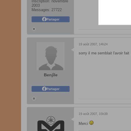
Inscription:
novembre
2003
Messages:
27722
Partager
19 août 2007, 14h24
sorry il me semblait l'avoir fait
Benjîle
Partager
19 août 2007, 15h39
Merci