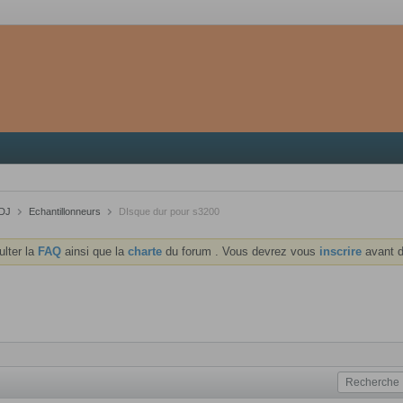
 DJ
Echantillonneurs
DIsque dur pour s3200
ulter la
FAQ
ainsi que la
charte
du forum . Vous devrez vous
inscrire
avant d