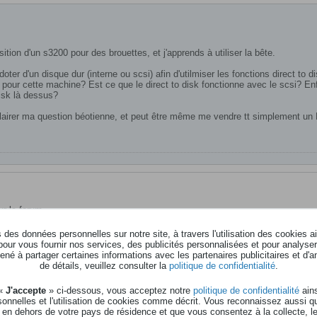
isition d'un s3200 pour des brouettes, et j'apprends à utiliser la bête.
ter d'un disque dur (interne ou scsi) afin d'utilmiser les fonctions direct to 
our cette machine? Est ce que le direct to disk fonctionne avec le scsi? Enfin
disk là dessus?
clairer ma question béotienne, et peut être même me vendre tt simplement u
ur le forum.
, remplir ton profil et mettre un avatar, cela fait partie des régles du forum.
des données personnelles sur notre site, à travers l'utilisation des cookies a
pour vous fournir nos services, des publicités personnalisées et pour analyser 
né à partager certaines informations avec les partenaires publicitaires et d'a
de détails, veuillez consulter la
politique de confidentialité
.
 par visio conférence Montage M, Montage, MODX’s Série CK et YC /Camelot P
rs.com/webinar-fr.html
 «
J'accepte
» ci-dessous, vous acceptez notre
politique de confidentialité
ains
onnelles et l'utilisation de cookies comme décrit. Vous reconnaissez aussi q
 en dehors de votre pays de résidence et que vous consentez à la collecte, l