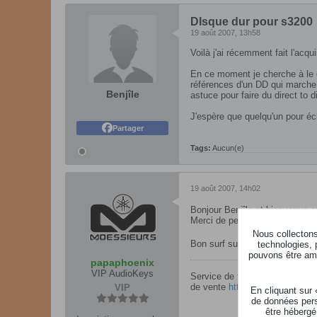
DIsque dur pour s3200
19 août 2007, 13h58
Voilà j'ai récemment fait l'acqu
En ce moment je cherche à le do
références d'un DD qui marche p
Benjîle
astuce pour faire du direct to 
J'espère que quelqu'un pour é
Partager
Tags:
Aucun(e)
19 août 2007, 14h02
Bonjour Benjîle et bienvenue s
Merci de penser à lire la charte
Nous collectons 
Bon surf sur audiokeys
technologies, 
pouvons être ame
papaphoenix
VIP AudioKeys
Service de formation en ligne
de vente
https://www.moessieu
VIP
En cliquant sur
de données pers
être hébergé