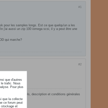
#1
disk pour les samples longs. Est ce que quelqu'un a les
 j'ai aussi un zip 100 iomega scsi, il y a peut être une
n DD qui marche?
#2
insi que d'autres
le trafic. Nous
nalyse. Pour plus
ro/John Melas tools, description et conditions générales
i que la collecte
ue ce forum peut
e stockage et