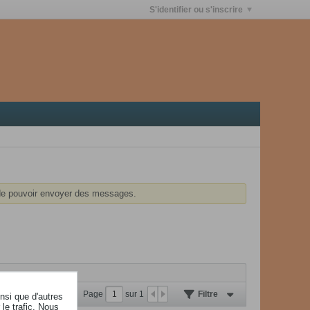
S'identifier ou s'inscrire
e pouvoir envoyer des messages.
Page
sur
1
Filtre
insi que d'autres
le trafic. Nous