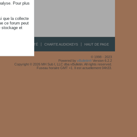
nalyse. Pour plus
i que la collecte
ue ce forum peut
e stockage et
R
CONFIDENTIALITÉ
CHARTE AUDIOKEYS
HAUT DE PAGE
© 1998 - 2023
Powered by
vBulletin®
Version 6.2.2
Copyright © 2026 MH Sub I, LLC dba vBulletin. All rights reserved.
Fuseau horaire GMT +1. Il est actuellement 04h33.