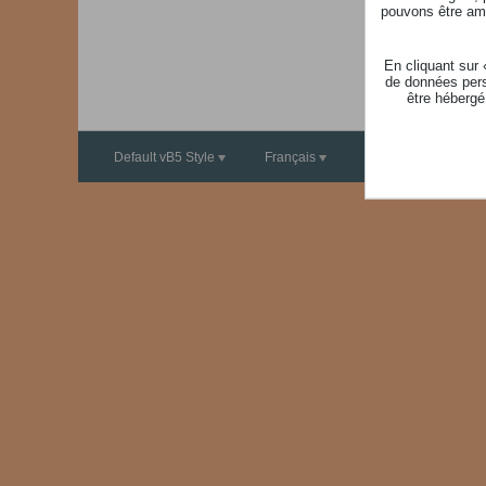
pouvons être ame
En cliquant sur
de données pers
être hébergé
Default vB5 Style
Français