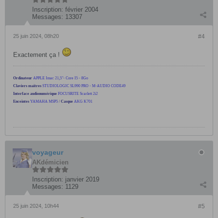
Inscription:
février 2004
Messages:
13307
25 juin 2024, 08h20
#4
Exactement ça !
Ordinateur
APPLE Imac 21,5"- Core I5 - 8Go
Claviers maitres
STUDIOLOGIC SL990 PRO - M-AUDIO CODE49
Interface audionumérique
FOCUSRITE Scarlett 2i2
Enceintes
YAMAHA MSP5
/
Casque
AKG K701
voyageur
AKdémicien
Inscription:
janvier 2019
Messages:
1129
25 juin 2024, 10h44
#5