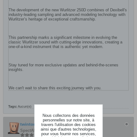
The development of the new Wurlitzer 250D combines of Dexibell's
industry-leading sampling and advanced modeling technology with
Wurlitzer’s heritage of exceptional craftsmanship.
This partnership marks a significant milestone in evolving the
classic Wurlitzer sound with cutting-edge innovations, creating a
one-of-a-kind instrument that is authentic yet modern.
Stay tuned for more exclusive updates and behind-the-scenes
insights.
We can't wait to share this exciting journey with you.
Tags:
Aucun(e)
Nous collectons des données
personnelles sur notre site, à
twinton
travers l'utilisation des cookies
ainsi que d'autres technologies,
SpectAKulaire
pour vous fournir nos services,