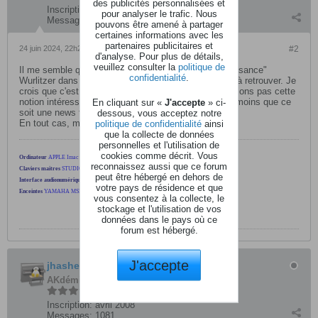
des publicités personnalisées et
Inscription:
février 2004
pour analyser le trafic. Nous
Messages:
13307
pouvons être amené à partager
certaines informations avec les
partenaires publicitaires et
24 juin 2024, 22h24
#2
d'analyse. Pour plus de détails,
veuillez consulter la
politique de
Il me semble qu'on avait déjà évoqué ici cette "renaissance"
confidentialité
.
Wurlitzer dans un précédent sujet que je n'arrive pas à retrouver. Je
crois que c'est Teuf qui l'avait créé.... Mais nous n'avions pas cette
notion intéressante d'un partenariat avec Dexibell. À moins que ce
En cliquant sur «
J'accepte
» ci-
soit une news totalement différente...?
dessous, vous acceptez notre
En tout cas, merci de l'info, Jhashe.
politique de confidentialité
ainsi
que la collecte de données
personnelles et l'utilisation de
cookies comme décrit. Vous
Ordinateur
APPLE Imac 21,5"- Core I5 - 8Go
reconnaissez aussi que ce forum
Claviers maitres
STUDIOLOGIC SL990 PRO - M-AUDIO CODE49
peut être hébergé en dehors de
Interface audionumérique
FOCUSRITE Scarlett 2i2
votre pays de résidence et que
Enceintes
YAMAHA MSP5
/
Casque
AKG K701
vous consentez à la collecte, le
stockage et l'utilisation de vos
données dans le pays où ce
forum est hébergé.
J'accepte
jhashe
AKdémicien
Inscription:
avril 2008
Messages:
1081