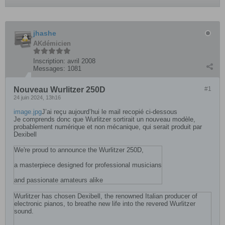
jhashe
AKdémicien
Inscription:
avril 2008
Messages:
1081
Nouveau Wurlitzer 250D
#1
24 juin 2024, 13h16
image.jpg
​J’ai reçu aujourd’hui le mail recopié ci-dessous
Je comprends donc que Wurlitzer sortirait un nouveau modèle,
probablement numérique et non mécanique, qui serait produit par
Dexibell
We're proud to announce the Wurlitzer 250D,
a masterpiece designed for professional musicians
and passionate amateurs alike
Wurlitzer has chosen Dexibell, the renowned Italian producer of
electronic pianos, to breathe new life into the revered Wurlitzer
sound.