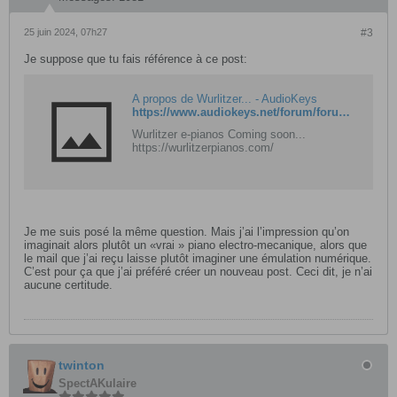
25 juin 2024, 07h27
#3
Je suppose que tu fais référence à ce post:
A propos de Wurlitzer... - AudioKeys
https://www.audiokeys.net/forum/forum/besoin-d-aide/les-vintages/pianos-electriques/705004-a-propos-de-wurlitzer
Wurlitzer e-pianos Coming soon...
https://wurlitzerpianos.com/
Je me suis posé la même question. Mais j’ai l’impression qu’on
imaginait alors plutôt un «vrai » piano electro-mecanique, alors que
le mail que j’ai reçu laisse plutôt imaginer une émulation numérique.
C’est pour ça que j’ai préféré créer un nouveau post. Ceci dit, je n’ai
aucune certitude.
twinton
SpectAKulaire