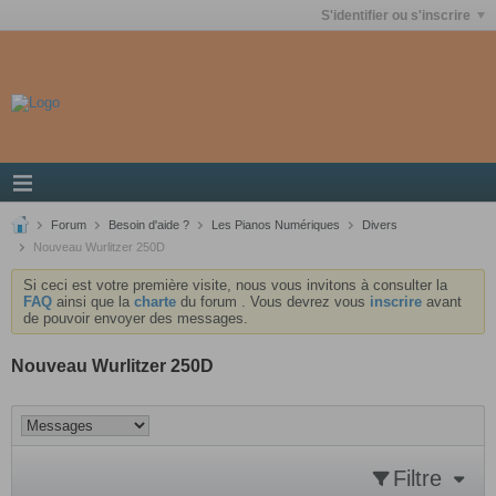
S'identifier ou s'inscrire
Forum
Besoin d'aide ?
Les Pianos Numériques
Divers
Nouveau Wurlitzer 250D
Si ceci est votre première visite, nous vous invitons à consulter la
FAQ
ainsi que la
charte
du forum . Vous devrez vous
inscrire
avant
de pouvoir envoyer des messages.
Nouveau Wurlitzer 250D
Filtre