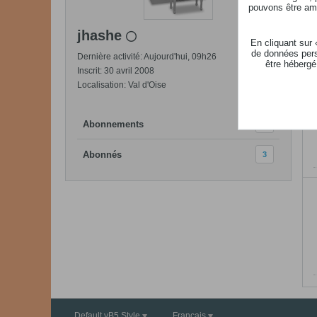
pouvons être ame
jhashe
En cliquant sur
de données pers
Dernière activité: Aujourd'hui, 09h26
être hébergé
Inscrit: 30 avril 2008
Localisation: Val d'Oise
Abonnements
6
Abonnés
3
Default vB5 Style
Français