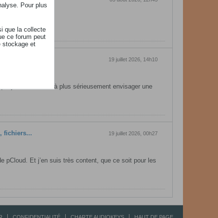
nalyse. Pour plus
i que la collecte
ue ce forum peut
e stockage et
fichiers...
19 juillet 2026, 14h10
que j’ai commencé à plus sérieusement envisager une
fichiers...
19 juillet 2026, 00h27
de pCloud. Et j’en suis très content, que ce soit pour les
R
CONFIDENTIALITÉ
CHARTE AUDIOKEYS
HAUT DE PAGE