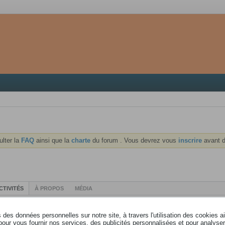
ulter la
FAQ
ainsi que la
charte
du forum . Vous devrez vous
inscrire
avant d
CTIVITÉS
À PROPOS
MÉDIA
des données personnelles sur notre site, à travers l'utilisation des cookies a
pour vous fournir nos services, des publicités personnalisées et pour analyser 
jhashe
a répondu à
Mise à jour du serveur à venir