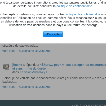
né à partager certaines informations avec les partenaires publicitaires et d'a
dans
Le salon AudioKeys
de détails, veuillez consulter la
politique de confidentialité
.
Merci et bravo
 «
J'accepte
» ci-dessous, vous acceptez notre
politique de confidentialité
ains
VOIR PLUS
|
ALLER VERS LE MESSAGE
onnelles et l'utilisation de cookies comme décrit. Vous reconnaissez aussi q
 en dehors de votre pays de résidence et que vous consentez à la collecte, l
l'utilisation de vos données dans le pays où ce forum est hébergé.
jhashe
a répondu à
4Share... pour mieux partager les ressources, 
et sans limite de durée
J'accepte
dans
Le salon AudioKeys
Comme souvent, c’est après une perte (heureusement limitée) de données 
stratégie de sauvegarde...
VOIR PLUS
|
ALLER VERS LE MESSAGE
jhashe
a répondu à
4Share... pour mieux partager les ressources, 
et sans limite de durée
dans
Le salon AudioKeys
Perso, je ne voulais pas d’abonnement. Alors j’ai choisi une offre « à vie » 
backups...
VOIR PLUS
|
ALLER VERS LE MESSAGE
AIDE
NOUS CONTACTE