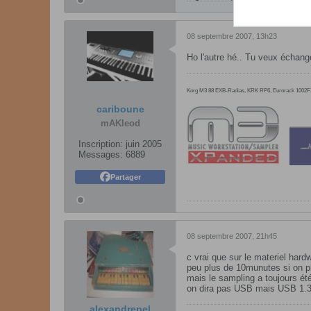
08 septembre 2007, 13h23
Ho l'autre hé.. Tu veux échan
Korg M3 88 EXB-Radias, KRK RP6, Eurorack 1002FX, 
cariboune
mAKleod
Inscription:
juin 2005
Messages:
6889
Partager
08 septembre 2007, 21h45
c vrai que sur le materiel hard
peu plus de 10munutes si on pl
mais le sampling a toujours ét
on dira pas USB mais USB 1.
alexandrepel