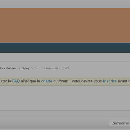
Workstations
Korg
taux de transfert sur M3
ulter la
FAQ
ainsi que la
charte
du forum . Vous devrez vous
inscrire
avant d