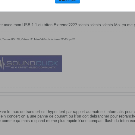
ger avec mon USB 1.1 du triton Extreme???? :dents :dents :dents Moi ça me pr
Tascam US-122L, Cubase LE, TritonEditPro, le tout sous SEVEN pro!!!!!
ware le taux de transfert est hyper lent par rapport au materiel informatik pou
ein concert on a une panne de courant ou k'on doit debrancher pour rebranche
é comme ça mais c quand meme plus rapide k'une compact flash du triton exrem
3