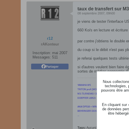
taux de transfert sur M3
08 septembre 2007, 09h00
je viens de tester l'interface
660 Ko/s en lecture et écritur
r12
par contre j'obtiens le double
rAKonteur
du coup si le débit n'est pas
Inscription:
mai 2007
Messages:
511
je referai quelques tests ultéri
Partager
si d'autres veulent bien faire 
sortes de médias connectés (DD 
Nous collectons 
technologies, 
YAMAHA W5
pouvons être ame
TRITON proX (MOSS / PCM01 / PCM05 / SCSI / 6
M3-73 (RADIAS / 320Mo)
DOEPFER LMK2+
En cliquant sur
AKAI DPS16 + MINDPRINT Envoice + ART Dual 
de données pers
BEHRINGER DDX3216 + 4 MACKIE SRM350 + 2 M
être hébergé
...
Tags:
Aucun(e)