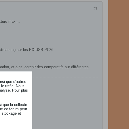
#1
ture maxi...
le streaming sur les EX-USB PCM
ation, et ainsi obtenir des comparatifs sur différentes
insi que d'autres
le trafic. Nous
nalyse. Pour plus
i que la collecte
ue ce forum peut
e stockage et