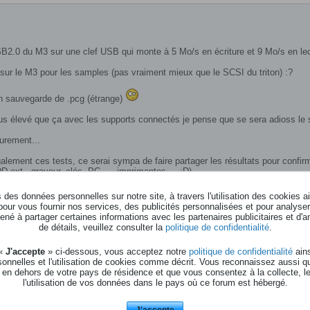
 USB2.0 du M3 sur une clef USB qui monte à 5 Mo/s en écriture et 9 Mo/s en lec
e sur le M3 pour les samples (pas vraiment mieux que le SCSI du triton) :?
 en sauvegarde de .pcg (étrange)
 plus élevé que ça avec les supports connectés je pense que se sera adioss 
eurement...
également ces tests, ce serai sympa de faire partager les résultats pour confirm
ext , graveur, clés, PC......imprimantes.....:D)
des données personnelles sur notre site, à travers l'utilisation des cookies a
pour vous fournir nos services, des publicités personnalisées et pour analyser 
né à partager certaines informations avec les partenaires publicitaires et d'a
4Mo)
de détails, veuillez consulter la
politique de confidentialité
.
 «
J'accepte
» ci-dessous, vous acceptez notre
politique de confidentialité
ains
MP + RODE NT1000
onnelles et l'utilisation de cookies comme décrit. Vous reconnaissez aussi q
ACKIE SWA1501 (+ PEAVEY KB300 :p)
 en dehors de votre pays de résidence et que vous consentez à la collecte, l
l'utilisation de vos données dans le pays où ce forum est hébergé.
J'accepte