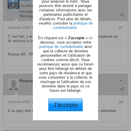
pour analyser le trafic. Nous
pouvons être amené à partager
CarAKoleur
certaines informations avec les
Inscription:
novembre 2005
partenaires publicitaires et
Messages:
4705
d'analyse. Pour plus de détails,
veuillez consulter la
politique de
confidentialité
.
23 janvier 2008, 04h44
#7
C' est fait, j' ai envoyé un email à Karo en anglais en espérant qu'
En cliquant sur «
J'accepte
» ci-
ils arrivent à comprendre.
dessous, vous acceptez notre
politique de confidentialité
ainsi
que la collecte de données
Kronos 88 - PA3X 76
personnelles et l'utilisation de
cookies comme décrit. Vous
reconnaissez aussi que ce forum
peut être hébergé en dehors de
votre pays de résidence et que
vous consentez à la collecte, le
Rcmusic
stockage et l'utilisation de vos
données dans le pays où ce
forum est hébergé.
23 janvier 2008, 12h31
#8
J'accepte
il va peut etre te proposer un telechargement privé, en attendant