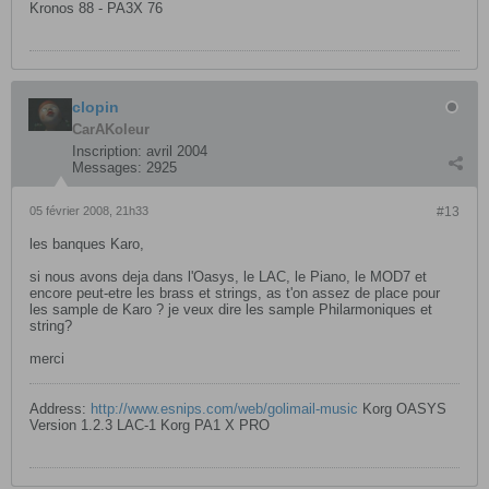
Kronos 88 - PA3X 76
clopin
CarAKoleur
Inscription:
avril 2004
Messages:
2925
05 février 2008, 21h33
#13
les banques Karo,
si nous avons deja dans l'Oasys, le LAC, le Piano, le MOD7 et
encore peut-etre les brass et strings, as t'on assez de place pour
les sample de Karo ? je veux dire les sample Philarmoniques et
string?
merci
Address:
http://www.esnips.com/web/golimail-music
Korg OASYS
Version 1.2.3 LAC-1 Korg PA1 X PRO