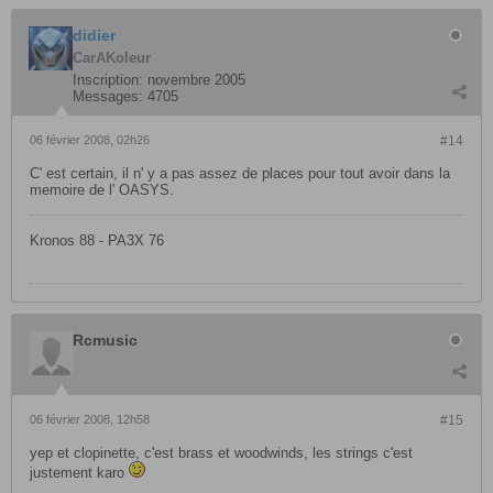
didier
CarAKoleur
Inscription:
novembre 2005
Messages:
4705
06 février 2008, 02h26
#14
C' est certain, il n' y a pas assez de places pour tout avoir dans la
memoire de l' OASYS.
Kronos 88 - PA3X 76
Rcmusic
06 février 2008, 12h58
#15
yep et clopinette, c'est brass et woodwinds, les strings c'est
justement karo