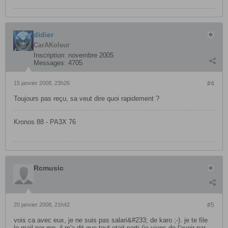
didier
CarAKoleur
Inscription:
novembre 2005
Messages:
4705
15 janvier 2008, 23h26
#4
Toujours pas reçu, sa veut dire quoi rapidement ?
Kronos 88 - PA3X 76
Rcmusic
20 janvier 2008, 21h42
#5
vois ca avec eux, je ne suis pas salari&#233; de karo ;-). je te file
le mail par mp, il m'a dit que tout etait parti (je viens de l'avoir par