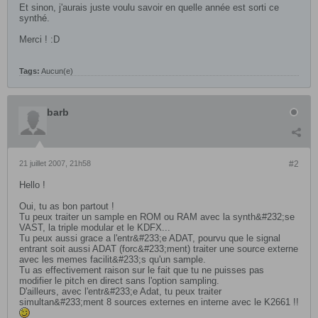
Et sinon, j'aurais juste voulu savoir en quelle année est sorti ce
synthé.
Merci ! :D
Tags:
Aucun(e)
barb
21 juillet 2007, 21h58
#2
Hello !
Oui, tu as bon partout !
Tu peux traiter un sample en ROM ou RAM avec la synth&#232;se
VAST, la triple modular et le KDFX...
Tu peux aussi grace a l'entr&#233;e ADAT, pourvu que le signal
entrant soit aussi ADAT (forc&#233;ment) traiter une source externe
avec les memes facilit&#233;s qu'un sample.
Tu as effectivement raison sur le fait que tu ne puisses pas
modifier le pitch en direct sans l'option sampling.
D'ailleurs, avec l'entr&#233;e Adat, tu peux traiter
simultan&#233;ment 8 sources externes en interne avec le K2661 !!