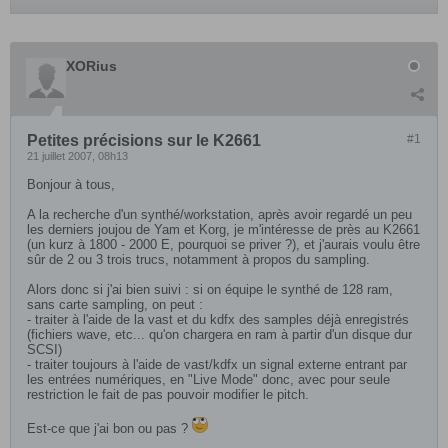
XORius
Petites précisions sur le K2661
#1
21 juillet 2007, 08h13
Bonjour à tous,
A la recherche d'un synthé/workstation, après avoir regardé un peu
les derniers joujou de Yam et Korg, je m'intéresse de près au K2661
(un kurz à 1800 - 2000 E, pourquoi se priver ?), et j'aurais voulu être
sûr de 2 ou 3 trois trucs, notamment à propos du sampling.
Alors donc si j'ai bien suivi : si on équipe le synthé de 128 ram,
sans carte sampling, on peut :
- traiter à l'aide de la vast et du kdfx des samples déjà enregistrés
(fichiers wave, etc... qu'on chargera en ram à partir d'un disque dur
SCSI)
- traiter toujours à l'aide de vast/kdfx un signal externe entrant par
les entrées numériques, en "Live Mode" donc, avec pour seule
restriction le fait de pas pouvoir modifier le pitch.
Est-ce que j'ai bon ou pas ?