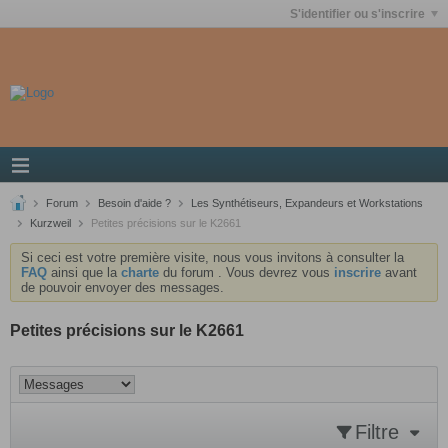
S'identifier ou s'inscrire
Forum
Besoin d'aide ?
Les Synthétiseurs, Expandeurs et Workstations
Kurzweil
Petites précisions sur le K2661
Si ceci est votre première visite, nous vous invitons à consulter la
FAQ
ainsi que la
charte
du forum . Vous devrez vous
inscrire
avant
de pouvoir envoyer des messages.
Petites précisions sur le K2661
Filtre