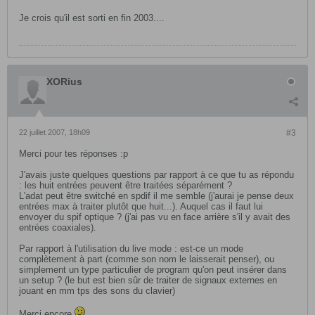
Je crois qu'il est sorti en fin 2003....
XORius
22 juillet 2007, 18h09
#3
Merci pour tes réponses :p
J'avais juste quelques questions par rapport à ce que tu as répondu
: les huit entrées peuvent être traitées séparément ?
L'adat peut être switché en spdif il me semble (j'aurai je pense deux
entrées max à traiter plutôt que huit...). Auquel cas il faut lui
envoyer du spif optique ? (j'ai pas vu en face arrière s'il y avait des
entrées coaxiales).
Par rapport à l'utilisation du live mode : est-ce un mode
complètement à part (comme son nom le laisserait penser), ou
simplement un type particulier de program qu'on peut insérer dans
un setup ? (le but est bien sûr de traiter de signaux externes en
jouant en mm tps des sons du clavier)
Merci encore