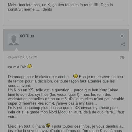
Mais t'inquiete pas, un K, ça tien toujours la route !!!! :D ça la
construit même .... :dents
XORius
24 juillet 2007, 17h21
#8
ça m'a l'air
Dommage pour le clavier par contre...
Bon je me réserve un peu
de temps pour la décision, de toute façon faut attendre que les
sous arrivent.
Un K ou un XS, telle est la question... parce que bon Korg j'aime
bien le son des synthés (les vieux, quoi !), mais les rom des
workstation actuelles (triton ou m3, d'ailleurs elles m'ont pas semblé
super différentes -les rom-), j'arrive pas à m'y faire...
Le K est beaucoup plus poussé que le XS niveau synthèse pure,
cela dit si je garde mon Nord Modular j'aurai déjà de quoi faire... faut
voir...
Merci en tout K (haha
) pour toutes ces infos, je vous tiendrai au
jus, d'ici là si vous avez d'autres démos du "gros son Kurz" à nous