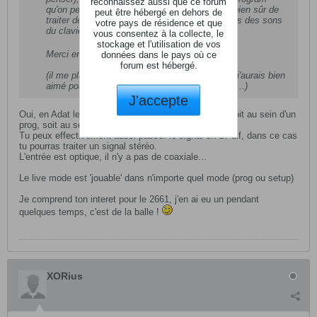
reconnaissez aussi que ce forum
qu'on peut insérer dans un setup ? (le but est bien sûr de
peut être hébergé en dehors de
traiter de signaux externes en jouant en mm tps des sons
votre pays de résidence et que
du clavier)
vous consentez à la collecte, le
stockage et l'utilisation de vos
Merci encore
données dans le pays où ce
forum est hébergé.
(il me plait décidément de plus en plus ce K... j'aurais bien
aimé pouvoir le tester en magasin... dommage...)
J'accepte
Oui, en Adat les 8 peuvent être traiter séparément, soit au sein d'un
prog, soit au sein d'un setup.
Tu peux effectivement aussi passer le signal en SPdif, dans ce cas
tu pourras traiter un signal stéréo.
L'entrée est optique, il n'y a pas de coaxiale...
Le live mode est 'jouable' dans n'importe quel mode (prog ou setup)
Je comprend ton interet pour le 2661, j'en ai eu un pendant
quelques temps, c'est de la balle !
XORius