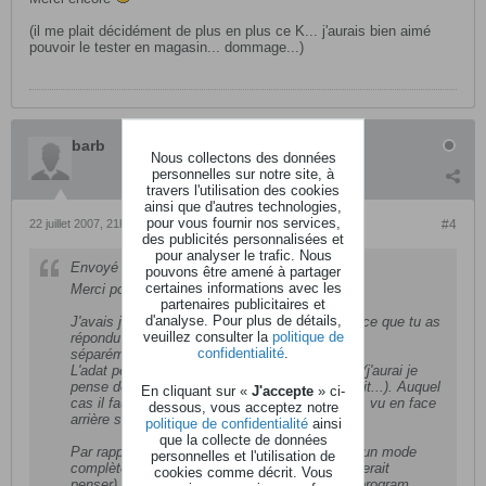
(il me plait décidément de plus en plus ce K... j'aurais bien aimé
pouvoir le tester en magasin... dommage...)
barb
Nous collectons des données
personnelles sur notre site, à
travers l'utilisation des cookies
ainsi que d'autres technologies,
pour vous fournir nos services,
22 juillet 2007, 21h17
#4
des publicités personnalisées et
pour analyser le trafic. Nous
Envoyé par
XORius
pouvons être amené à partager
certaines informations avec les
Merci pour tes réponses :p
partenaires publicitaires et
d'analyse. Pour plus de détails,
J'avais juste quelques questions par rapport à ce que tu as
veuillez consulter la
politique de
répondu : les huit entrées peuvent être traitées
confidentialité
.
séparément ?
L'adat peut être switché en spdif il me semble (j'aurai je
pense deux entrées max à traiter plutôt que huit...). Auquel
En cliquant sur «
J'accepte
» ci-
cas il faut lui envoyer du spif optique ? (j'ai pas vu en face
dessous, vous acceptez notre
arrière s'il y avait des entrées coaxiales).
politique de confidentialité
ainsi
que la collecte de données
Par rapport à l'utilisation du live mode : est-ce un mode
personnelles et l'utilisation de
complètement à part (comme son nom le laisserait
cookies comme décrit. Vous
penser), ou simplement un type particulier de program